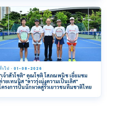
ทั่วไป · 01-08-2026
"เจ้าสัวโชติ" คุณโชติ โสภณพนิช เยี่ยมชม
ค่ายเทนนิส "ดาวรุ่งมุ่งความเป็นเลิศ"
โครงการปั้นนักหวดสู่รั้วเยาวชนทีมชาติไทย