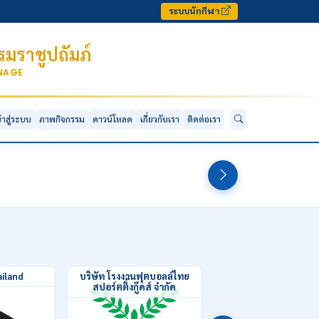
ระบบนักกีฬา
มราชูปถัมภ์
ONAGE
ข้าสู่ระบบ
ภาพกิจกรรม
ดาวน์โหลด
เกี่ยวกับเรา
ติดต่อเรา
วไป · 03-08-2026
14 ทีมชาติไทย ร่วมพิธีเปิด ศึก "2026
ทั่วไป · 03-08-20
ด์ เทนนิส" ที่เช็ก
"ไรอัน" พ่ายรอบคัดเ
iland
บริษัท โรงงานฟุตบอลล์ไทย
ธนาคารอาคารสงเครา
สปอร์ตติ้งกู๊ดส์ จำกัด