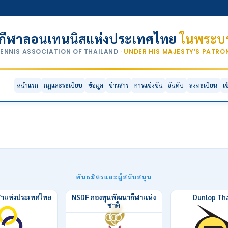
กีฬาลอนเทนนิสแห่งประเทศไทย
ในพระบร
TENNIS ASSOCIATION OF THAILAND
· UNDER HIS MAJESTY’S PATR
ธาน
หน้าแรก
กฎและระเบียบ
ข้อมูล
ข่าวสาร
การแข่งขัน
อันดับ
ลงทะเบียน
เ
ทั่วไป · 03-08-2026
ทั่
พิชญาภัค ปราบจีน - วีรวิชญ์ เฉือนชนะ
ยู 
ประเดิมชัยหวดเวิลด์ เทนนิส เจ30 ที่ไทย
เวิล
พันธมิตรและผู้สนับสนุน
ฬาแห่งประเทศไทย
NSDF กองทุนพัฒนากีฬาเเห่ง
Dunlop Tha
ชาติ