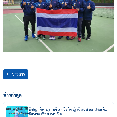
ข่าวสาร
ข่าวล่าสุด
พิชญาภัค ปราบจีน - วีรวิชญ์ เฉือนชนะ ประเดิม
ชัยหวดเวิลด์ เทนนิส…