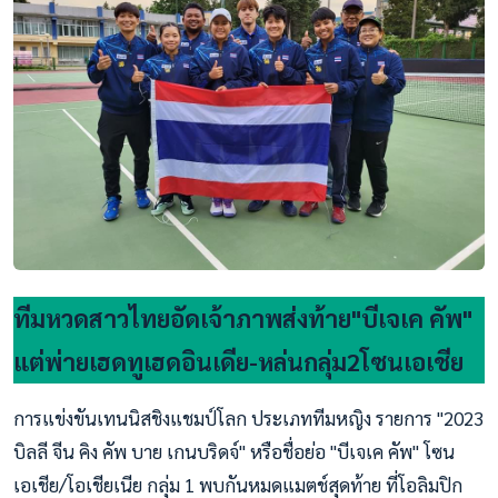
ทีมหวดสาวไทยอัดเจ้าภาพส่งท้าย"บีเจเค คัพ"
แต่พ่ายเฮดทูเฮดอินเดีย-หล่นกลุ่ม2โซนเอเชีย
การแข่งขันเทนนิสชิงแชมป์โลก ประเภททีมหญิง รายการ "2023
บิลลี จีน คิง คัพ บาย เกนบริดจ์" หรือชื่อย่อ "บีเจเค คัพ" โซน
เอเชีย/โอเชียเนีย กลุ่ม 1 พบกันหมดแมตช์สุดท้าย ที่โอลิมปิก