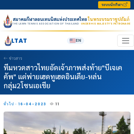
Skip to content
ระบบนักกีฬา
สมาคมกีฬาลอนเทนนิสแห่งประเทศไทย
ในพระบรมราชูปถัมภ์
THE LAWN TENNIS ASSOCIATION OF THAILAND
· UNDER HIS MAJESTY’S PATRONAGE
LTAT
EN
ข่าวสาร
ทีมหวดสาวไทยอัดเจ้าภาพส่งท้าย"บีเจเค
คัพ" แต่พ่ายเฮดทูเฮดอินเดีย-หล่น
กลุ่ม2โซนเอเชีย
ทั่วไป · 16-04-2023
11