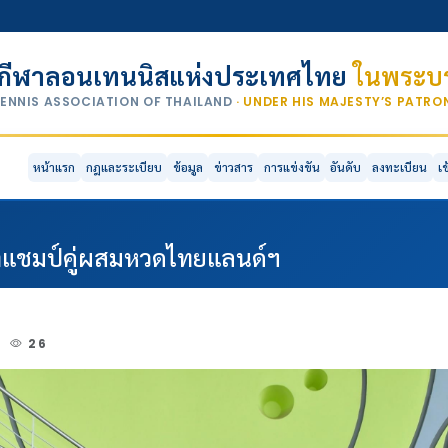
กีฬาลอนเทนนิสแห่งประเทศไทย
ในพระบร
TENNIS ASSOCIATION OF THAILAND
· UNDER HIS MAJESTY’S PATR
หน้าแรก
กฎและระเบียบ
ข้อมูล
ข่าวสาร
การแข่งขัน
อันดับ
ลงทะเบียน
เ
ว้าแชมป์คู่ผสมหวดไทยแลนด์ฯ
2
26