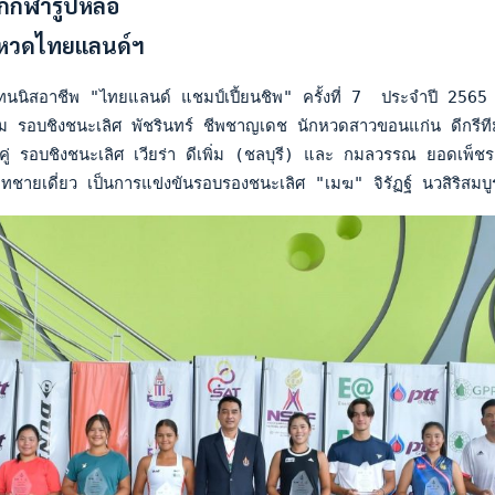
กกีฬารูปหล่อ
มหวดไทยแลนด์ฯ
นนิสอาชีพ "ไทยแลนด์ แชมป์เปี้ยนชิพ" ครั้งที่ 7  ประจำปี 2565 
 รอบชิงชนะเลิศ พัชรินทร์ ชีพชาญเดช นักหวดสาวขอนแก่น ดีกรีทีมช
่ รอบชิงชนะเลิศ เวียร่า ดีเพิ่ม (ชลบุรี) และ กมลวรรณ ยอดเพ็ช
ชายเดี่ยว เป็นการแข่งขันรอบรองชนะเลิศ "เมฆ" จิรัฏฐ์ นวสิริสมบู