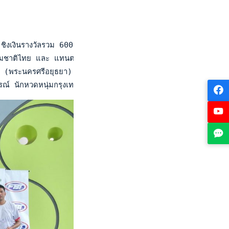
ชิงเงินรางวัลรวม 600,000 บาท ณ ศูนย์พัฒนากีฬาเทนนิสแห่งชาติ เ
าติไทย และ แทนตะวัน ทัดเดโอ มายอลิ แม็คจิโอลิ จาก กรุงเทพฯ นั
ร (พระนครศรีอยุธยา) ชนะ ภัทรวดี อธิษฐ์โภคิน (กระบี่) และ วรร
รณ์ นักหวดหนุ่มกรุงเทพฯ มือวางอันดับ 1 ของรายการ พบกับ "ก็อต" 