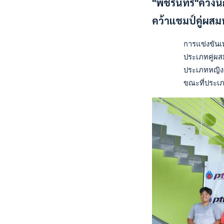
"พัชรินทร์"ควงนั
คว้าแชมป์คู่ผส
       การแข่งขันเท
       ประเภทคู่ผสม
       ประเภทหญิงคู
       ขณะที่ประเภท