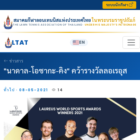
Skip to content
ระบบนักกีฬา
สมาคมกีฬาลอนเทนนิสแห่งประเทศไทย
ในพระบรมราชูปถัมภ์
THE LAWN TENNIS ASSOCIATION OF THAILAND
· UNDER HIS MAJESTY’S PATRONAGE
LTAT
EN
ข่าวสาร
"นาดาล-โอซากะ-คิง" คว้ารางวัลลอเรอุส
ทั่วไป · 08-05-2021
14