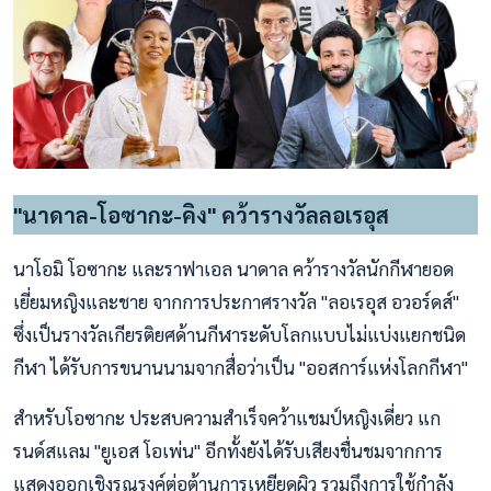
"นาดาล-โอซากะ-คิง" คว้ารางวัลลอเรอุส
นาโอมิ โอซากะ และราฟาเอล นาดาล คว้ารางวัลนักกีฬายอด
เยี่ยมหญิงและชาย จากการประกาศรางวัล "ลอเรอุส อวอร์ดส์"
ซึ่งเป็นรางวัลเกียรติยศด้านกีฬาระดับโลกแบบไม่แบ่งแยกชนิด
กีฬา ได้รับการขนานนามจากสื่อว่าเป็น "ออสการ์แห่งโลกกีฬา"
สำหรับโอซากะ ประสบความสำเร็จคว้าแชมป์หญิงเดี่ยว แก
รนด์สแลม "ยูเอส โอเพ่น" อีกทั้งยังได้รับเสียงชื่นชมจากการ
แสดงออกเชิงรณรงค์ต่อต้านการเหยียดผิว รวมถึงการใช้กำลัง