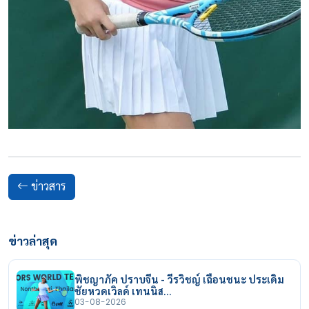
ข่าวสาร
ข่าวล่าสุด
พิชญาภัค ปราบจีน - วีรวิชญ์ เฉือนชนะ ประเดิม
ชัยหวดเวิลด์ เทนนิส…
03-08-2026