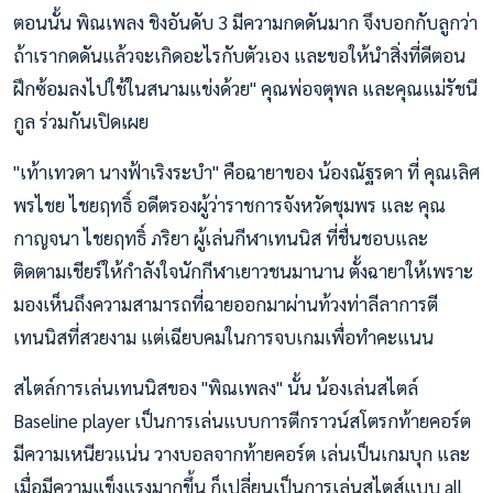
ตอนนั้น พิณเพลง ชิงอันดับ 3 มีความกดดันมาก จึงบอกกับลูกว่า
ถ้าเรากดดันแล้วจะเกิดอะไรกับตัวเอง และขอให้นำสิ่งที่ดีตอน
ฝึกซ้อมลงไปใช้ในสนามแข่งด้วย" คุณพ่อจตุพล และคุณแม่รัชนี
กูล ร่วมกันเปิดเผย
"เท้าเทวดา นางฟ้าเริงระบำ" คือฉายาของ น้องณัฐรดา ที่ คุณเลิศ
พรไชย ไชยฤทธิ์ อดีตรองผู้ว่าราชการจังหวัดชุมพร และ คุณ
กาญจนา ไชยฤทธิ์ ภริยา ผู้เล่นกีฬาเทนนิส ที่ชื่นชอบและ
ติดตามเชียร์ให้กำลังใจนักกีฬาเยาวชนมานาน ตั้งฉายาให้เพราะ
มองเห็นถึงความสามารถที่ฉายออกมาผ่านท้วงท่าลีลาการตี
เทนนิสที่สวยงาม แต่เฉียบคมในการจบเกมเพื่อทำคะแนน
สไตล์การเล่นเทนนิสของ "พิณเพลง" นั้น น้องเล่นสไตล์
Baseline player เป็นการเล่นแบบการตีกราวน์สโตรกท้ายคอร์ต
มีความเหนียวแน่น วางบอลจากท้ายคอร์ต เล่นเป็นเกมบุก และ
เมื่อมีความแข็งแรงมากขึ้น ก็เปลี่ยนเป็นการเล่นสไตส์แบบ all