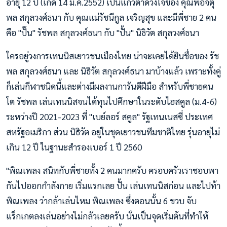
อายุ 12 ปี (เกิด 14 ม.ค.2552) เป็นแก้วตาดวงใจของ คุณพ่อจตุ
พล สกุลวงศ์ธนา กับ คุณแม่รัชนีกูล เจริญสุข และมีพี่ชาย 2 คน
คือ "ปั๊น" รัชพล สกุลวงศ์ธนา กับ "ปั้น" นิธิวัต สกุลวงศ์ธนา
ใครอยู่วงการเทนนิสเยาวชนเมืองไทย น่าจะเคยได้ยินชื่อของ รัช
พล สกุลวงศ์ธนา และ นิธิวัต สกุลวงศ์ธนา มาบ้างแล้ว เพราะทั้งคู่
ก็เล่นกีฬาชนิดนี้และต่างมีผลงานการันตีฝีมือ สำหรับพี่ชายคน
โต รัชพล เล่นเทนนิสจนได้ทุนไปศึกษาในระดับไฮสคูล (ม.4-6)
ระหว่างปี 2021-2023 ที่ "เบย์ลอร์ สคูล" รัฐเทนเนสซี่ ประเทศ
สหรัฐอเมริกา ส่วน นิธิวัต อยู่ในชุดเยาวชนทีมชาติไทย รุ่นอายุไม่
เกิน 12 ปี ในฐานะสำรองเบอร์ 1 ปี 2560
"พิณเพลง สนิทกับพี่ชายทั้ง 2 คนมากครับ ครอบครัวเราชอบพา
กันไปออกกำลังกาย เริ่มแรกเลย ปั้น เล่นเทนนิสก่อน และไปท้า
พิณเพลง ว่ากล้าเล่นไหม พิณเพลง ซึ่งตอนนั้น 6 ขวบ จับ
แร็กเกตลงเล่นอย่างไม่กลัวเลยครับ นั่นเป็นจุดเริ่มต้นที่ทำให้