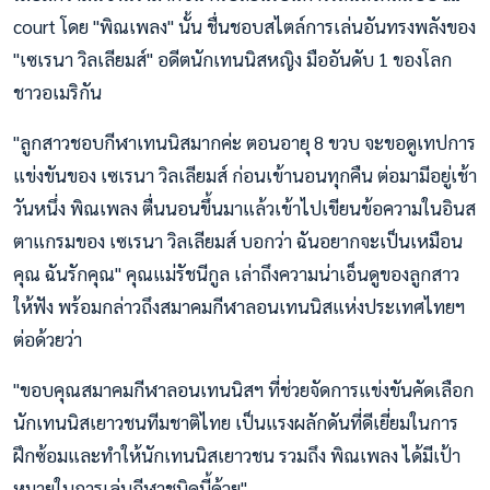
court โดย "พิณเพลง" นั้น ชื่นชอบสไตล์การเล่นอันทรงพลังของ
"เซเรนา วิลเลียมส์" อดีตนักเทนนิสหญิง มืออันดับ 1 ของโลก
ชาวอเมริกัน
"ลูกสาวชอบกีฬาเทนนิสมากค่ะ ตอนอายุ 8 ขวบ จะขอดูเทปการ
แข่งขันของ เซเรนา วิลเลียมส์ ก่อนเข้านอนทุกคืน ต่อมามีอยู่เช้า
วันหนึ่ง พิณเพลง ตื่นนอนขึ้นมาแล้วเข้าไปเขียนข้อความในอินส
ตาแกรมของ เซเรนา วิลเลียมส์ บอกว่า ฉันอยากจะเป็นเหมือน
คุณ ฉันรักคุณ" คุณแม่รัชนีกูล เล่าถึงความน่าเอ็นดูของลูกสาว
ให้ฟัง พร้อมกล่าวถึงสมาคมกีฬาลอนเทนนิสแห่งประเทศไทยฯ
ต่อด้วยว่า
"ขอบคุณสมาคมกีฬาลอนเทนนิสฯ ที่ช่วยจัดการแข่งขันคัดเลือก
นักเทนนิสเยาวชนทีมชาติไทย เป็นแรงผลักดันที่ดีเยี่ยมในการ
ฝึกซ้อมและทำให้นักเทนนิสเยาวชน รวมถึง พิณเพลง ได้มีเป้า
หมายในการเล่นกีฬาชนิดนี้ด้วย"