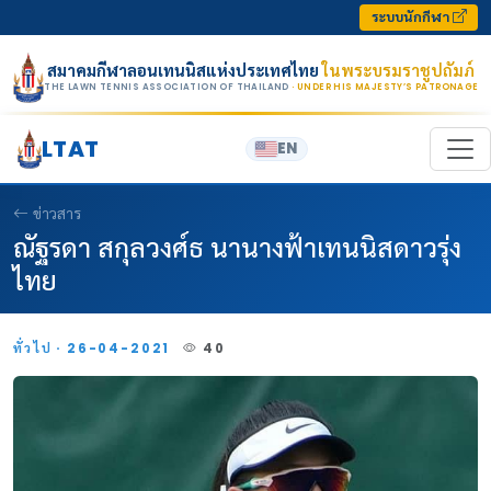
Skip to content
ระบบนักกีฬา
สมาคมกีฬาลอนเทนนิสแห่งประเทศไทย
ในพระบรมราชูปถัมภ์
THE LAWN TENNIS ASSOCIATION OF THAILAND
· UNDER HIS MAJESTY’S PATRONAGE
LTAT
EN
ข่าวสาร
ณัฐรดา สกุลวงศ์ธ นานางฟ้าเทนนิสดาวรุ่ง
ไทย
ทั่วไป · 26-04-2021
40