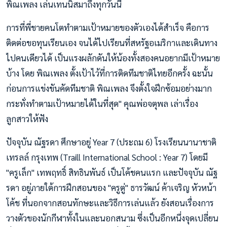
พิณเพลง เล่นเทนนิสมาถึงทุกวันนี้
การที่พี่ชายคนโตทำตามเป้าหมายของตัวเองได้สำเร็จ คือการ
ติดต่อขอทุนเรียนเอง จนได้ไปเรียนที่สหรัฐอเมริกาและเดินทาง
ไปคนเดียวได้ เป็นแรงผลักดันให้น้องทั้งสองคนอยากมีเป้าหมาย
บ้าง โดย พิณเพลง ตั้งเป้าไว้ที่การติดทีมชาติไทยอีกครั้ง ฉะนั้น
ก่อนการแข่งขันคัดทีมชาติ พิณเพลง จึงตั้งใจฝึกซ้อมอย่างมาก
กระทั่งทำตามเป้าหมายได้ในที่สุด" คุณพ่อจตุพล เล่าเรื่อง
ลูกสาวให้ฟัง
ปัจจุบัน ณัฐรดา ศึกษาอยู่ Year 7 (ประถม 6) โรงเรียนนานาชาติ
เทรลล์ กรุงเทพ (Traill International School : Year 7) โดยมี
"ครูเล็ก" เทพฤทธิ์ สิทธินพันธ์ เป็นโค้ชคนแรก และปัจจุบัน ณัฐ
รดา อยู่ภายใต้การฝึกสอนของ "ครูตู่" ธารวัฒน์ ค้าเจริญ หัวหน้า
โค้ช ที่นอกจากสอนทักษะและวิธีการเล่นแล้ว ยังสอนเรื่องการ
วางตัวของนักกีฬาทั้งในและนอกสนาม ซึ่งเป็นอีกหนึ่งจุดเปลี่ยน