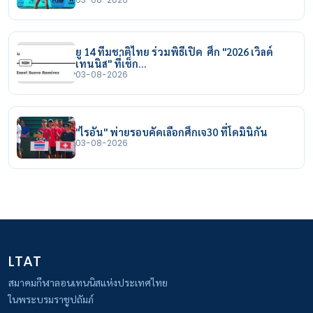
ยู 14 ทีมชาติไทย ร่วมพิธีเปิด ศึก "2026 เวิลด์
เทนนิส" ที่เช็ก…
03-08-2026
"ไรอัน" พ่ายรอบคัดเลือกศึกเจ30 ที่โดมินิกัน
03-08-2026
LTAT
สมาคมกีฬาลอนเทนนิสแห่งประเทศไทย
ในพระบรมราชูปถัมภ์