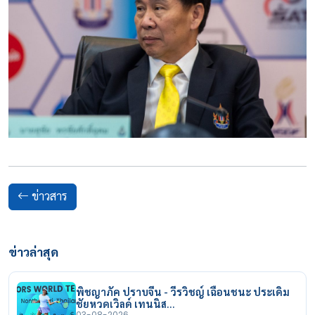
ข่าวสาร
ข่าวล่าสุด
พิชญาภัค ปราบจีน - วีรวิชญ์ เฉือนชนะ ประเดิม
ชัยหวดเวิลด์ เทนนิส…
03-08-2026