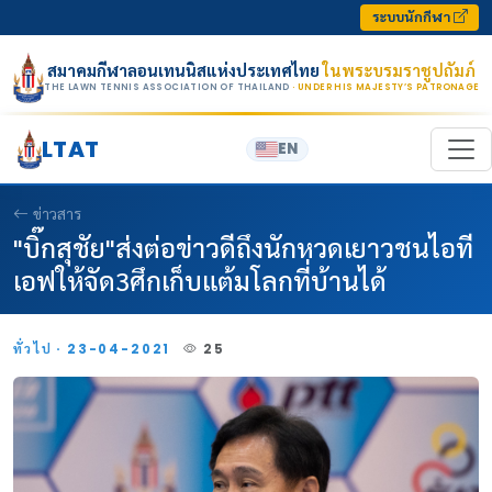
Skip to content
ระบบนักกีฬา
สมาคมกีฬาลอนเทนนิสแห่งประเทศไทย
ในพระบรมราชูปถัมภ์
THE LAWN TENNIS ASSOCIATION OF THAILAND
· UNDER HIS MAJESTY’S PATRONAGE
LTAT
EN
ข่าวสาร
"บิ๊กสุชัย"ส่งต่อข่าวดีถึงนักหวดเยาวชนไอที
เอฟให้จัด3ศึกเก็บแต้มโลกที่บ้านได้
ทั่วไป · 23-04-2021
25