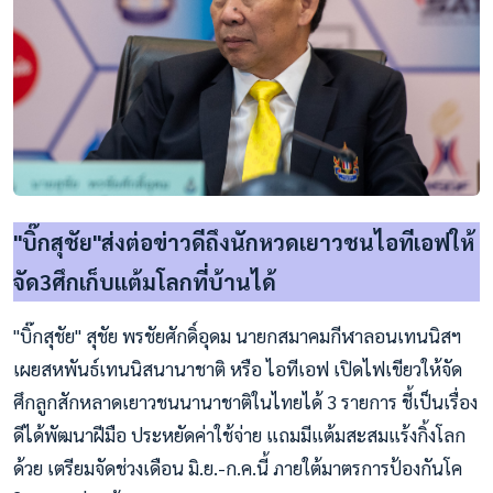
"บิ๊กสุชัย"ส่งต่อข่าวดีถึงนักหวดเยาวชนไอทีเอฟให้
จัด3ศึกเก็บแต้มโลกที่บ้านได้
"บิ๊กสุชัย" สุชัย พรชัยศักดิ์อุดม นายกสมาคมกีฬาลอนเทนนิสฯ
เผยสหพันธ์เทนนิสนานาชาติ หรือ ไอทีเอฟ เปิดไฟเขียวให้จัด
ศึกลูกสักหลาดเยาวชนนานาชาติในไทยได้ 3 รายการ ชี้เป็นเรื่อง
ดีได้พัฒนาฝีมือ ประหยัดค่าใช้จ่าย แถมมีแต้มสะสมแร้งกิ้งโลก
ด้วย เตรียมจัดช่วงเดือน มิ.ย.-ก.ค.นี้ ภายใต้มาตรการป้องกันโค