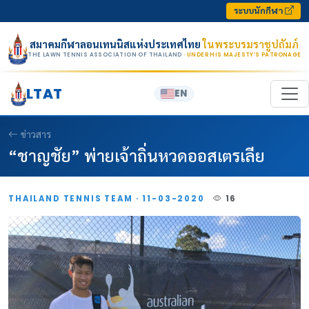
Skip to content
ระบบนักกีฬา
สมาคมกีฬาลอนเทนนิสแห่งประเทศไทย
ในพระบรมราชูปถัมภ์
THE LAWN TENNIS ASSOCIATION OF THAILAND
· UNDER HIS MAJESTY’S PATRONAGE
LTAT
EN
ข่าวสาร
“ชาญชัย” พ่ายเจ้าถิ่นหวดออสเตรเลีย
THAILAND TENNIS TEAM · 11-03-2020
16