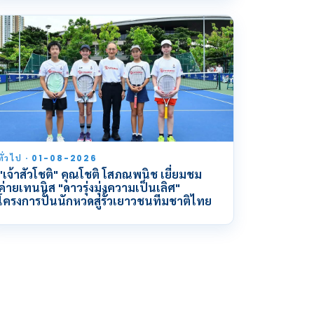
ทั่วไป · 01-08-2026
"เจ้าสัวโชติ" คุณโชติ โสภณพนิช เยี่ยมชม
ค่ายเทนนิส "ดาวรุ่งมุ่งความเป็นเลิศ"
โครงการปั้นนักหวดสู่รั้วเยาวชนทีมชาติไทย