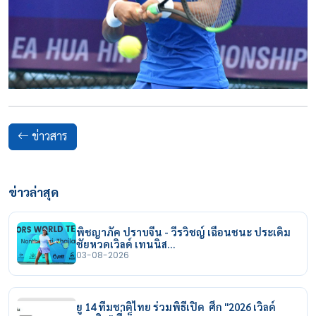
ข่าวสาร
ข่าวล่าสุด
พิชญาภัค ปราบจีน - วีรวิชญ์ เฉือนชนะ ประเดิม
ชัยหวดเวิลด์ เทนนิส…
03-08-2026
ยู 14 ทีมชาติไทย ร่วมพิธีเปิด ศึก "2026 เวิลด์