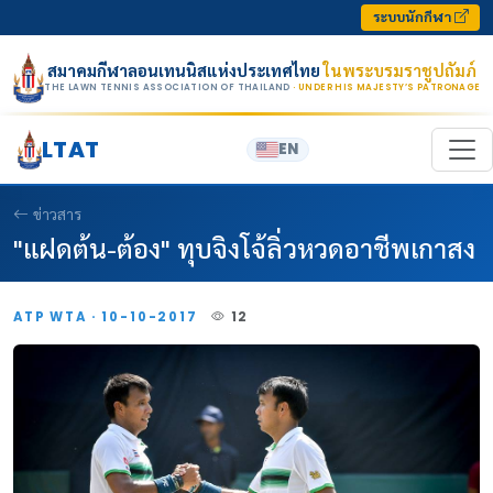
Skip to content
ระบบนักกีฬา
สมาคมกีฬาลอนเทนนิสแห่งประเทศไทย
ในพระบรมราชูปถัมภ์
THE LAWN TENNIS ASSOCIATION OF THAILAND
· UNDER HIS MAJESTY’S PATRONAGE
LTAT
EN
ข่าวสาร
"แฝดต้น-ต้อง" ทุบจิงโจ้ลิ่วหวดอาชีพเกาสง
ATP WTA · 10-10-2017
12