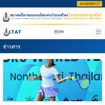
Skip to content
ระบบนักกีฬา
สมาคมกีฬาลอนเทนนิสแห่งประเทศไทย
ในพระบรมราชูปถัมภ์
THE LAWN TENNIS ASSOCIATION OF THAILAND
· UNDER HIS MAJESTY’S PATRONAGE
LTAT
EN
ข่าวสาร