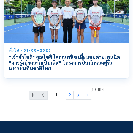
ทั่วไป · 01-08-2026
"เจ้าสัวโชติ" คุณโชติ โสภณพนิช เยี่ยมชมค่ายเทนนิส
"ดาวรุ่งมุ่งความเป็นเลิศ" โครงการปั้นนักหวดสู่รั้ว
เยาวชนทีมชาติไทย
1 / 1114
2