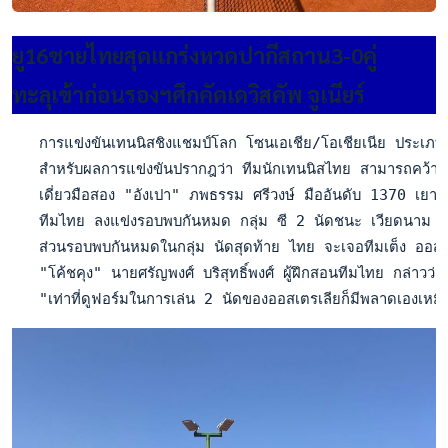
ยู16ชายไทยสุดแกร่งหวดปากีสถาน3-0คู่
ทะลุเข้าก่อนรองฯศึกคัดเดวิสคัพ จูเนียร์
   การแข่งขันเทนนิสชิงแชมป์โลก โซนเอเชีย/โอเชียเนีย ประเภทเย
   สำหรับผลการแข่งขันปรากฎว่า ทีมนักเทนนิสไทย สามารถคว้าชัย
   เดี่ยวมือสอง "อังเปา" ภพธรรม ศรีวงษ์ มืออันดับ 1370 เย
   ทีมไทย ลงแข่งรอบพบกันหมด กลุ่ม ซี 2 นัดชนะ เวียดนาม 3-
   ส่วนรอบพบกันหมดในกลุ่ม นัดสุดท้าย ไทย จะเจอทีมเต็ง ออสเตรเล
   "โค้ชคุง" นายศรัญพงศ์ บริสุทธิ์พงศ์ ผู้ฝึกสอนทีมไทย กล่าวว่า 
   "เท่าที่ดูฟอร์มในการเล่น 2 นัดของออสเตรเลียก็มีพลาดเองเหมือนก