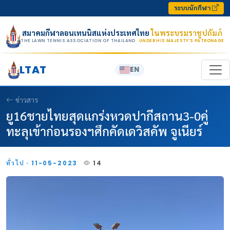
Skip to content
ระบบนักกีฬา
สมาคมกีฬาลอนเทนนิสแห่งประเทศไทย
ในพระบรมราชูปถัมภ์
THE LAWN TENNIS ASSOCIATION OF THAILAND
· UNDER HIS MAJESTY’S PATRONAGE
LTAT
EN
ข่าวสาร
ยู16ชายไทยสุดแกร่งหวดปากีสถาน3-0คู่
ทะลุเข้าก่อนรองฯศึกคัดเดวิสคัพ จูเนียร์
ทั่วไป · 11-05-2023
14