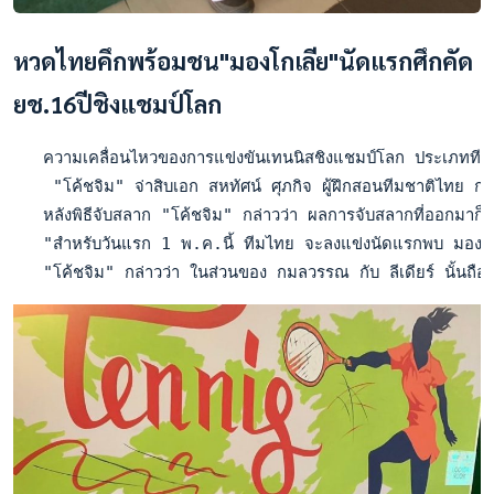
หวดไทยคึกพร้อมชน"มองโกเลีย"นัดแรกศึกคัด
ยช.16ปีชิงแชมป์โลก
   ความเคลื่อนไหวของการแข่งขันเทนนิสชิงแชมป์โลก ประเภททีมหญิง 
    "โค้ชจิม" จ่าสิบเอก สหทัศน์ ศุภกิจ ผู้ฝึกสอนทีมชาติไทย กล
   หลังพิธีจับสลาก "โค้ชจิม" กล่าวว่า ผลการจับสลากที่ออกมาก็นับว่า
   "สำหรับวันแรก 1 พ.ค.นี้ ทีมไทย จะลงแข่งนัดแรกพบ มองโกเลีย 
   "โค้ชจิม" กล่าวว่า ในส่วนของ กมลวรรณ กับ ลีเดียร์ นั้นถือว่