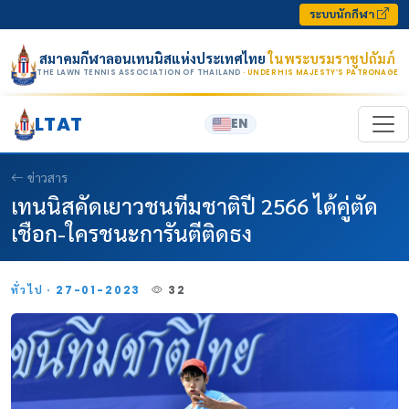
Skip to content
ระบบนักกีฬา
สมาคมกีฬาลอนเทนนิสแห่งประเทศไทย
ในพระบรมราชูปถัมภ์
THE LAWN TENNIS ASSOCIATION OF THAILAND
· UNDER HIS MAJESTY’S PATRONAGE
LTAT
EN
ข่าวสาร
เทนนิสคัดเยาวชนทีมชาติปี 2566 ได้คู่ตัด
เชือก-ใครชนะการันตีติดธง
ทั่วไป · 27-01-2023
32