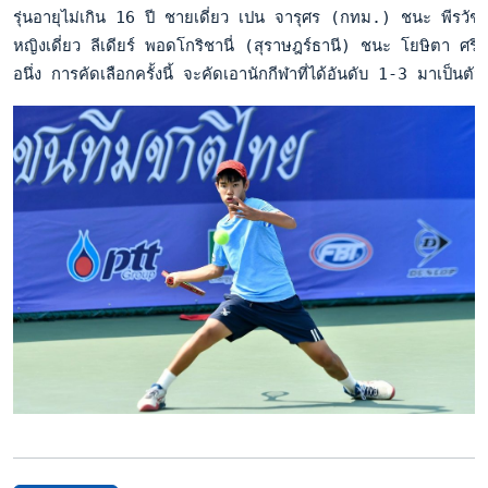
รุ่นอายุไม่เกิน 16 ปี ชายเดี่ยว เปน จารุศร (กทม.) ชนะ พีร
หญิงเดี่ยว ลีเดียร์ พอดโกริชานี่ (สุราษฎร์ธานี) ชนะ โยษิ
อนึ่ง การคัดเลือกครั้งนี้ จะคัดเอานักกีฬาที่ได้อันดับ 1-3 มาเป