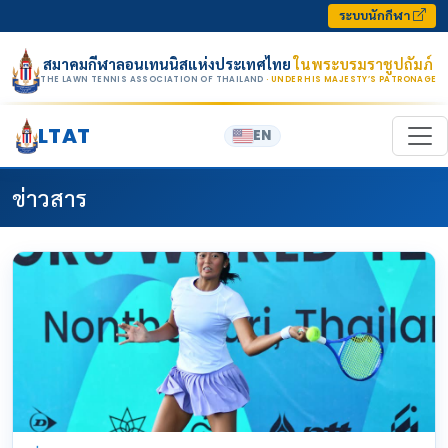
Skip to content
ระบบนักกีฬา
สมาคมกีฬาลอนเทนนิสแห่งประเทศไทย
ในพระบรมราชูปถัมภ์
THE LAWN TENNIS ASSOCIATION OF THAILAND
· UNDER HIS MAJESTY’S PATRONAGE
LTAT
EN
ข่าวสาร