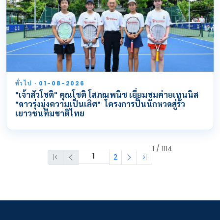
ทั่วไป · 01-08-2026
"เจ้าสัวโชติ" คุณโชติ โสภณพนิช เยี่ยมชมค่ายเทนนิส
"ดาวรุ่งมุ่งความเป็นเลิศ" โครงการปั้นนักหวดสู่รั้ว
เยาวชนทีมชาติไทย
1 / 1114
2