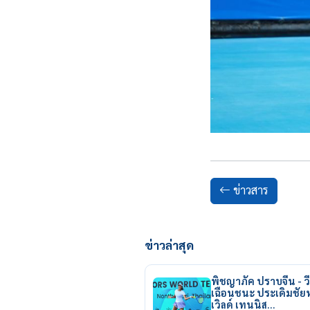
ข่าวสาร
ข่าวล่าสุด
พิชญาภัค ปราบจีน - วี
เฉือนชนะ ประเดิมชั
เวิลด์ เทนนิส…