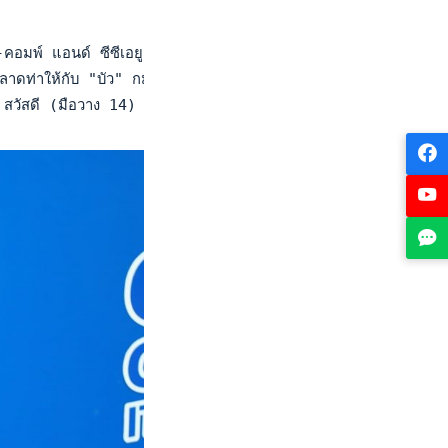
พ์ แอนด์ ซีซีเอยู อินดัสตรี 4.0 ไอทีเอฟ เวิลด์ เทนนิส ทัวร์ 
่าให้กับ "บัว" กมลวรรณ ยอดเพ็ชร รุ่นน้องดาวรุ่งวัย 15 ปี มื
สวัสดี (มือวาง 14) ชนะ ภาวินี ร่วมรักษ์ 6-2, 1-0Ret. (เจ็บหลั