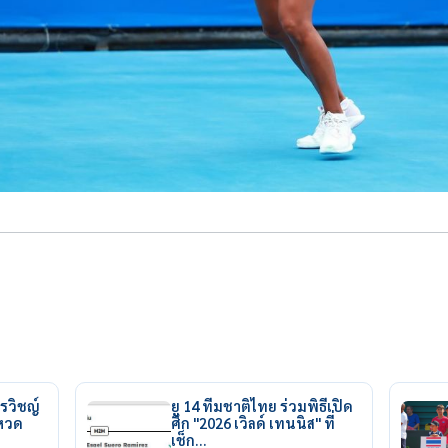
รวิชญ์
ยู 14 ทีมชาติไทย ร่วมพิธีเปิด
ยหวด
ศึก "2026 เวิลด์ เทนนิส" ที่
เช็ก…