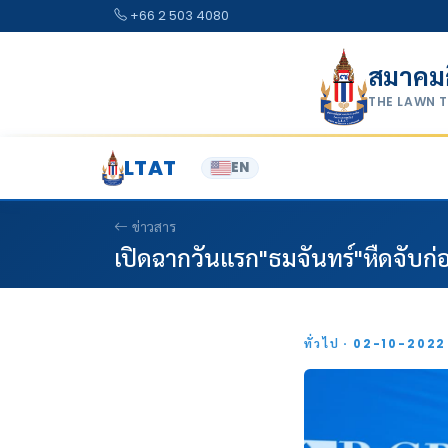
Skip to content
+66 2 503 4080
สมาคม
THE LAWN 
LTAT
EN
ข่าวสาร
เปิดฉากวันแรก"ธมจันทร์"หืดจับก่
ทั่วไป · 02-10-202