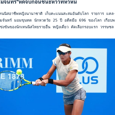
มจันทร์"หืดจับก่อนชนะหวิวที่หัวหิน
นนิสอาชีพหญิงนานาชาติ เก็บคะแนนสะสมอันดับโลก รายการ แคล-คอม
ันทร์ มอมขุนทด นักหวดวัย 25 ปี อดีตมือ 696 ของโลก เกือบพลาดท
งขันของนักเทนนิสไทยรายอื่น หญิงเดี่ยว คัดเลือกรอบแรก วรรษชล 