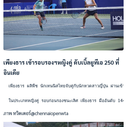
เพียงธาร เข้ารอบรองฯหญิงคู่ ดับเบิ้ลยูทีเอ 250 ที่
อินเดีย
  เพียงธาร ผลิพืช นักเทนนิสไทยจับคู่กับนักหวดสาวญี่ปุ่น ผ่านเ
  ในประเภทหญิงคู่ รอบก่อนรองชนะเลิศ เพียงธาร มืออันดับ 144 ข
ภาพ ทวิตเตอร์@chennaiopenwta