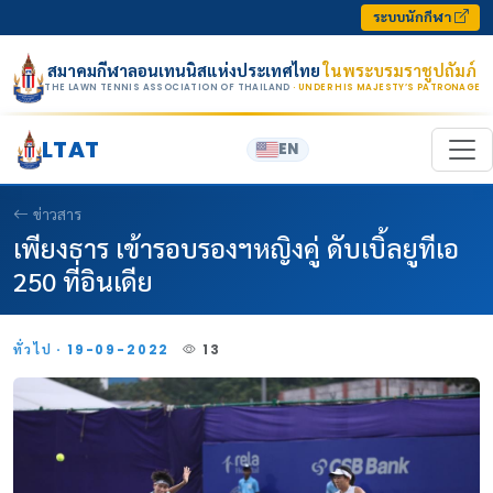
Skip to content
ระบบนักกีฬา
สมาคมกีฬาลอนเทนนิสแห่งประเทศไทย
ในพระบรมราชูปถัมภ์
THE LAWN TENNIS ASSOCIATION OF THAILAND
· UNDER HIS MAJESTY’S PATRONAGE
LTAT
EN
ข่าวสาร
เพียงธาร เข้ารอบรองฯหญิงคู่ ดับเบิ้ลยูทีเอ
250 ที่อินเดีย
ทั่วไป · 19-09-2022
13