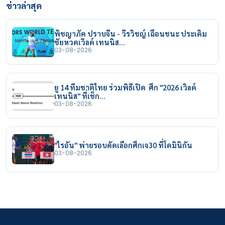
ข่าวล่าสุด
พิชญาภัค ปราบจีน - วีรวิชญ์ เฉือนชนะ ประเดิม
ชัยหวดเวิลด์ เทนนิส…
03-08-2026
ยู 14 ทีมชาติไทย ร่วมพิธีเปิด ศึก "2026 เวิลด์
เทนนิส" ที่เช็ก…
03-08-2026
"ไรอัน" พ่ายรอบคัดเลือกศึกเจ30 ที่โดมินิกัน
03-08-2026