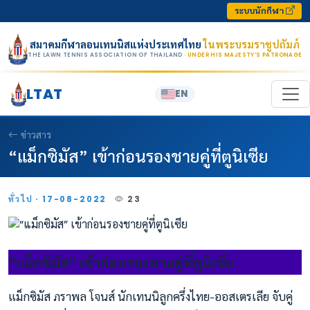
Skip to content
ระบบนักกีฬา
สมาคมกีฬาลอนเทนนิสแห่งประเทศไทย
ในพระบรมราชูปถัมภ์
THE LAWN TENNIS ASSOCIATION OF THAILAND
· UNDER HIS MAJESTY’S PATRONAGE
LTAT
EN
ข่าวสาร
“แม็กซิมัส” เข้าก่อนรองชายคู่ที่ตูนิเซีย
ทั่วไป · 17-08-2022
23
“แม็กซิมัส” เข้าก่อนรองชายคู่ที่ตูนิเซีย
แม็กซิมัส ภราพล โจนส์ นักเทนนิลูกครึ่งไทย-ออสเตรเลีย จับคู่