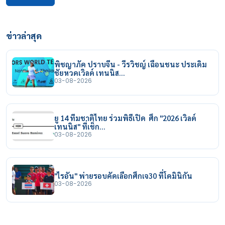
ข่าวล่าสุด
พิชญาภัค ปราบจีน - วีรวิชญ์ เฉือนชนะ ประเดิม
ชัยหวดเวิลด์ เทนนิส…
03-08-2026
ยู 14 ทีมชาติไทย ร่วมพิธีเปิด ศึก "2026 เวิลด์
เทนนิส" ที่เช็ก…
03-08-2026
"ไรอัน" พ่ายรอบคัดเลือกศึกเจ30 ที่โดมินิกัน
03-08-2026