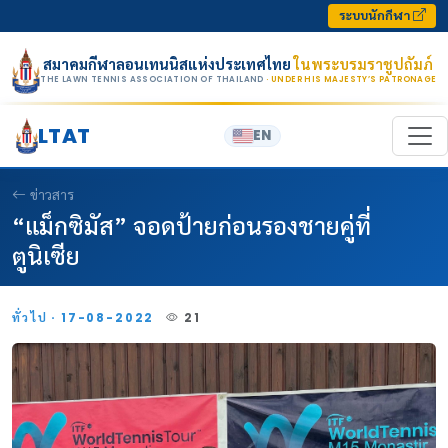
Skip to content
ระบบนักกีฬา
สมาคมกีฬาลอนเทนนิสแห่งประเทศไทย
ในพระบรมราชูปถัมภ์
THE LAWN TENNIS ASSOCIATION OF THAILAND
· UNDER HIS MAJESTY’S PATRONAGE
LTAT
EN
ข่าวสาร
“แม็กซิมัส” จอดป้ายก่อนรองชายคู่ที่
ตูนิเซีย
ทั่วไป · 17-08-2022
21