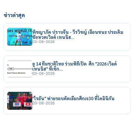
ข่าวล่าสุด
พิชญาภัค ปราบจีน - วีรวิชญ์ เฉือนชนะ ประเดิม
ชัยหวดเวิลด์ เทนนิส…
03-08-2026
ยู 14 ทีมชาติไทย ร่วมพิธีเปิด ศึก "2026 เวิลด์
เทนนิส" ที่เช็ก…
03-08-2026
"ไรอัน" พ่ายรอบคัดเลือกศึกเจ30 ที่โดมินิกัน
03-08-2026