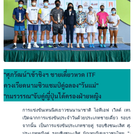
"ศุภวัฒน์"เข้าชิงฯ ชายเดี่ยวหวด ITF
ควงเวียดนามซิวแชมป์คู่ฉลอง"วันแม่"
"กมรวรรณ"จับคู่ญี่ปุ่นได้ครองฝ่ายหญิง
       การแข่งขันเทนนิสเยาวชนนานาชาติ ไอทีเอฟ เวิลด์ เทนนิ
       เปิดฉากการแข่งขันประจำวันด้วยประเภทชายเดี่ยว รอบรองช
       จากนั้น เป็นการแข่งขันประเภทชายคู่ รอบชิงชนะเลิศ ศุภ
       ประเภทหญิงคู่ รอบชิงชนะเลิศ นักเทนนิสเยาวชนไทย "สบ