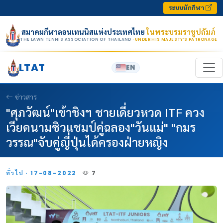
Skip to content
ระบบนักกีฬา
สมาคมกีฬาลอนเทนนิสแห่งประเทศไทย
ในพระบรมราชูปถัมภ์
THE LAWN TENNIS ASSOCIATION OF THAILAND
· UNDER HIS MAJESTY’S PATRONAGE
LTAT
EN
ข่าวสาร
"ศุภวัฒน์"เข้าชิงฯ ชายเดี่ยวหวด ITF ควง
เวียดนามซิวแชมป์คู่ฉลอง"วันแม่" "กมร
วรรณ"จับคู่ญี่ปุ่นได้ครองฝ่ายหญิง
ทั่วไป · 17-08-2022
7