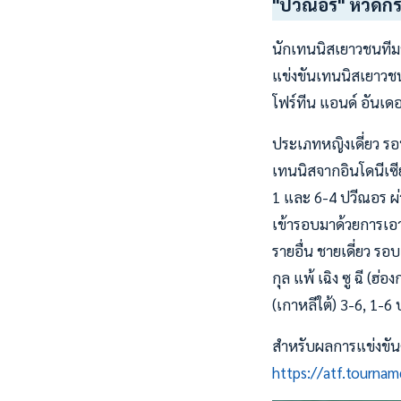
"ปวีณอร" หวดกระห
นักเทนนิสเยาวชนทีมชา
แข่งขันเทนนิสเยาวชน
โฟร์ทีน แอนด์ อันเดอร
ประเภทหญิงเดี่ยว รอ
เทนนิสจากอินโดนีเซี
1 และ 6-4 ปวีณอร ผ่า
เข้ารอบมาด้วยการเอ
รายอื่น ชายเดี่ยว รอบ
กุล แพ้ เฉิง ซู ฉี (
(เกาหลีใต้) 3-6, 1-6 
สำหรับผลการแข่งขันคู่
https://atf.tourna