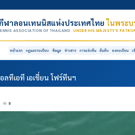
กีฬาลอนเทนนิสแห่งประเทศไทย
ในพระบร
TENNIS ASSOCIATION OF THAILAND
· UNDER HIS MAJESTY’S PATR
หน้าแรก
กฎและระเบียบ
ข้อมูล
ข่าวสาร
การแข่งขัน
อันดับ
ลงทะเบียน
เ
ลทีเอที เอเชี่ยน โฟร์ทีนฯ
2
9