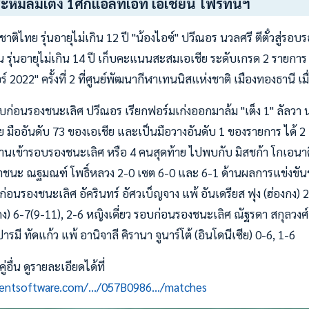
ึ่มล้มเต็ง 1ศึกแอลทีเอที เอเชี่ยน โฟร์ทีนฯ
ติไทย รุ่นอายุไม่เกิน 12 ปี "น้องไอซ์" ปวีณอร นวลศรี ตีตั๋วสู่รอ
 รุ่นอายุไม่เกิน 14 ปี เก็บคะแนนสะสมเอเชีย ระดับเกรด 2 รายการ 
์ 2022" ครั้งที่ 2 ที่ศูนย์พัฒนากีฬาเทนนิสแห่งชาติ เมืองทองธานี เมื
บก่อนรองชนะเลิศ ปวีณอร เรียกฟอร์มเก่งออกมาล้ม "เต็ง 1" ลัลวา น
ย มืออันดับ 73 ของเอเชีย และเป็นมือวางอันดับ 1 ของรายการ ได้ 2
นเข้ารอบรองชนะเลิศ หรือ 4 คนสุดท้าย ไปพบกับ มิสชก้า โกเอนาดี้ 
าชนะ ณฐมณฑ์ โพธิ์หลวง 2-0 เซต 6-0 และ 6-1 ด้านผลการแข่งขั
ก่อนรองชนะเลิศ อัครินทร์ อัศวเบ็ญจาง แพ้ อันเดรียส ฟุง (ฮ่องกง) 2-6
ฮ่องกง) 6-7(9-11), 2-6 หญิงเดี่ยว รอบก่อนรองชนะเลิศ ณัฐรดา สกุลวง
ปารมี ทัดแก้ว แพ้ อานิจาลี คิรานา จูนาร์โต้ (อินโดนีเซีย) 0-6, 1-6
อื่น ดูรายละเอียดได้ที่
mentsoftware.com/.../057B0986.../matches