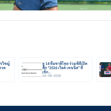
รวิชญ์
ยู 14 ทีมชาติไทย ร่วมพิธีเปิด
ยหวด
ศึก "2026 เวิลด์ เทนนิส" ที่
เช็ก…
03-08-2026