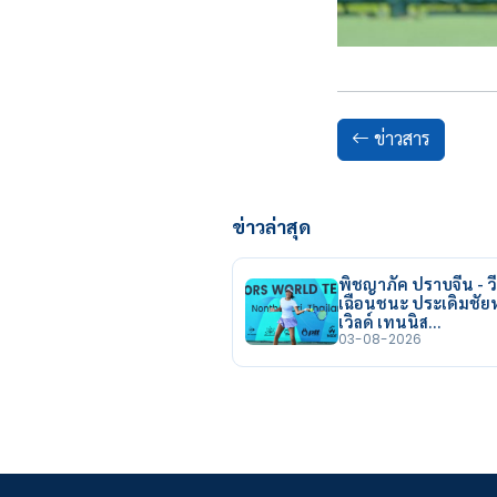
ข่าวสาร
ข่าวล่าสุด
พิชญาภัค ปราบจีน - วี
เฉือนชนะ ประเดิมชั
เวิลด์ เทนนิส…
03-08-2026