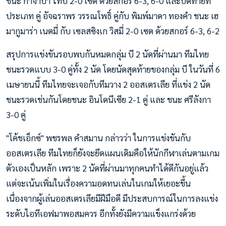
ชนะ กาจาบา ไทบิ 2-0 เซต ด้วยสกอร์ 6-3, 6-0 และปิดท้ายที่
ประเภท คู่ อัจฉราพร วรรณโพธิ์ คู่กับ พิมพ์มาดา ทองคำ ชนะ เฮ
มากูมาร่า เนตมี่ กับ เซลสซิงเก วิสมี่ 2-0 เซต ด้วยสกอร์ 6-3, 6-2
สรุปการแข่งขันรอบพบกันหมดกลุ่ม บี 2 นัดที่ผ่านมา ทีมไทย
ชนะรวดแบบ 3-0 คู่ทั้ง 2 นัด โดยนัดสุดท้ายของกลุ่ม บี ในวันที่ 6
เมษายนนี้ ทีมไทยจะเจอกับทีมวาง 2 ออสเตรเลีย ที่แข่ง 2 นัด
ชนะรวดเช่นกันโดยชนะ อินโดนีเซีย 2-1 คู่ และ ชนะ ศรีลังกา
3-0 คู่
"โค้ชเอ็กซ์" พชรพล คำสมาน กล่าวว่า ในการแข่งขันกับ
ออสเตรเลีย ทีมไทยก็ยังจะยึดแผนเดิมคือให้นักกีฬาเล่นตามเกม
ตัวเองเป็นหลัก เพราะ 2 นัดที่ผ่านมาทุกคนทำได้ดีกันอยู่แล้ว
แต่จะเน้นเพิ่มในเรื่องความอดทนเล่นในเกมให้เยอะขึ้น
เนื่องจากผู้เล่นออสเตรเลียมีฝีมือดี มีประสบการณ์ในการลงแข่ง
ระดับไอทีเอฟมาพอสมควร อีกทั้งยังมีความแข็งแกร่งด้วย