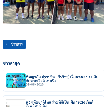
ข่าวสาร
ข่าวล่าสุด
พิชญาภัค ปราบจีน - วีรวิชญ์ เฉือนชนะ ประเดิม
ชัยหวดเวิลด์ เทนนิส…
03-08-2026
ยู 14 ทีมชาติไทย ร่วมพิธีเปิด ศึก "2026 เวิลด์
เทนนิส" ที่เช็ก…