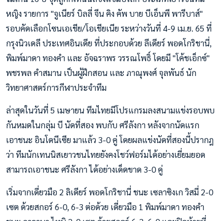
หญิง รายการ "จูเนียร์ บิลลี่ จีน คิง คัพ บาย บีเอ็นพี พารีบาส์"
รอบคัดเลือกโซนเอเชีย/โอเชียเนีย ระหว่างวันที่ 4-9 เม.ย. 65 ที่
กรุงนิวเดลี ประเทศอินเดีย ที่ประกอบด้วย ลีเดียร์ พอดโกริชานี่,
พิมพ์มาดา ทองคำ และ อัจฉราพร วรรณโพธิ์ โดยมี "โค้ชเอ็กซ์"
พชรพล คำสมาน เป็นผู้ฝึกสอน และ ภาณุพงศ์ จุลพันธ์ นัก
วิทยาศาสตร์การกีฬาประจำทีม
ล่าสุดในวันที่ 5 เมษายน ทีมไทยมีโปรแกรมลงสนามแข่งรอบพบ
กันหมดในกลุ่ม บี นัดที่สอง พบกับ ศรีลังกา หลังจากนัดแรก
เอาชนะ อินโดนีเซีย มาแล้ว 3-0 คู่ โดยผลแข่งนัดที่สองนี้ปรากฎ
ว่า ทีมนักเทนนิสเยาวชนไทยยังคงโชว์ฟอร์มได้อย่างเยี่ยมยอด
สามารถเอาชนะ ศรีลังกา ได้อย่างเด็ดขาด 3-0 คู่
เริ่มจากเดี่ยวมือ 2 ลิเดียร์ พอดโกริชานี่ ชนะ เซลาซิงเก วิสมี่ 2-0
เซต ด้วยสกอร์ 6-0, 6-3 ต่อด้วย เดี่ยวมือ 1 พิมพ์มาดา ทองคำ