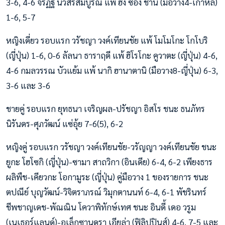
3-6, 4-6 จิรัฏฐ์ นวสิริสมบูรณ์ แพ้ ฮง ซอง ชาน (มือวาง4-เกาหลี)
1-6, 5-7
หญิงเดี่ยว รอบแรก วรัชญา วงค์เทียนชัย แพ้ โมโมโกะ โกโบริ
(ญี่ปุ่น) 1-6, 0-6 ลัลนา ธาราฤดี แพ้ ฮิโรโกะ คูวาตะ (ญี่ปุ่น) 4-6,
4-6 กมลวรรณ บัวแย้ม แพ้ นากิ ฮานาตานิ (มือวาง8-ญี่ปุ่น) 6-3,
3-6 และ 3-6
ชายคู่ รอบแรก ยุทธนา เจริญผล-ปรัชญา อิสโร ชนะ ธนภัทร
นิรันดร-ศุภวัฒน์ แซ่อุ้ย 7-6(5), 6-2
หญิงคู่ รอบแรก วรัชญา วงค์เทียนชัย-วรัญญา วงค์เทียนชัย ชนะ
ยูกะ โฮโซกิ (ญี่ปุ่น)-ซามา สาถวิกา (อินเดีย) 6-4, 6-2 เพียงธาร
ผลิพืช-เคียวกะ โอกามูระ (ญี่ปุ่น) คู่มือวาง 1 ของรายการ ชนะ
ตปณีย์ บุญวัฒน์-วิจิตราภรณ์ วิมุกตานนท์ 6-4, 6-1 พัชรินทร์
ชีพชาญเดช-พัณณิน โควาพิทักษ์เทศ ชนะ อินดี้ เดอ วรูม
(เนเธอร์แลนด์)-อเล็กซานดรา เอียล่า (ฟิลิปปินส์) 4-6, 7-5 และ