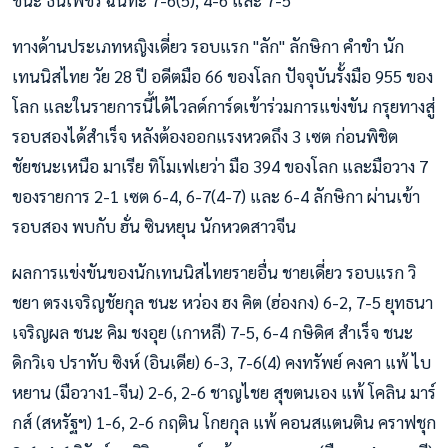
ชนะ ธนเพชร ฉันทะ 7-6(5), 4-6 และ 7-5
ทางด้านประเภทหญิงเดี่ยว รอบแรก "ลัก" ลักษิกา คำขำ นัก
เทนนิสไทย วัย 28 ปี อดีตมือ 66 ของโลก ปัจจุบันรั้งมือ 955 ของ
โลก และในรายการนี้ได้ไวลด์การ์ดเข้าร่วมการแข่งขัน กรุยทางสู่
รอบสองได้สำเร็จ หลังต้องออกแรงหวดถึง 3 เซต ก่อนพิชิต
ชัยชนะเหนือ มาเรีย ทิโมเฟเยว่า มือ 394 ของโลก และมือวาง 7
ของรายการ 2-1 เซต 6-4, 6-7(4-7) และ 6-4 ลักษิกา ผ่านเข้า
รอบสอง พบกับ ฮั่น ซินหยุน นักหวดสาวจีน
ผลการแข่งขันของนักเทนนิสไทยรายอื่น ชายเดี่ยว รอบแรก วิ
ชยา ตรงเจริญชัยกุล ชนะ หว่อง ฮง คิต (ฮ่องกง) 6-2, 7-5 ยุทธนา
เจริญผล ชนะ คิม ชงอุย (เกาหลี) 7-5, 6-4 กษิดิศ สำเร็จ ชนะ
ดิกวิเจ ปราทับ ซิงห์ (อินเดีย) 6-3, 7-6(4) คงทรัพย์ คงคา แพ้ ไบ
หยาน (มือวาง1-จีน) 2-6, 2-6 ชาญไชย สุขตนเอง แพ้ โคลิน มาร์
กส์ (สหรัฐฯ) 1-6, 2-6 กฤติน โกยกุล แพ้ คอนสแตนติน คราฟชุก