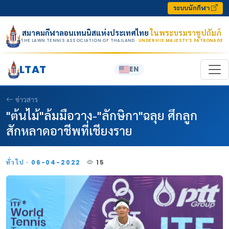
Skip to content
ระบบนักกีฬา
สมาคมกีฬาลอนเทนนิสแห่งประเทศไทย
ในพระบรมราชูปถัมภ์
THE LAWN TENNIS ASSOCIATION OF THAILAND
· UNDER HIS MAJESTY’S PATRONAGE
LTAT
EN
ข่าวสาร
"ต้นไม้"ล้มมือวาง-"ลักษิกา"ฉลุย ศึกลูก
สักหลาดอาชีพที่เชียงราย
ทั่วไป · 06-04-2022
15