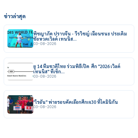
ข่าวล่าสุด
พิชญาภัค ปราบจีน - วีรวิชญ์ เฉือนชนะ ประเดิม
ชัยหวดเวิลด์ เทนนิส…
03-08-2026
ยู 14 ทีมชาติไทย ร่วมพิธีเปิด ศึก "2026 เวิลด์
เทนนิส" ที่เช็ก…
03-08-2026
"ไรอัน" พ่ายรอบคัดเลือกศึกเจ30 ที่โดมินิกัน
03-08-2026