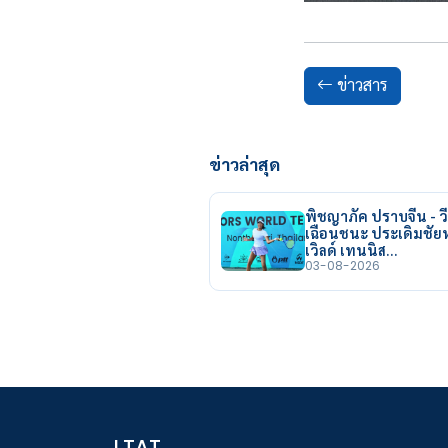
ข่าวสาร
ข่าวล่าสุด
พิชญาภัค ปราบจีน - วี
เฉือนชนะ ประเดิมชั
เวิลด์ เทนนิส…
03-08-2026
LTAT