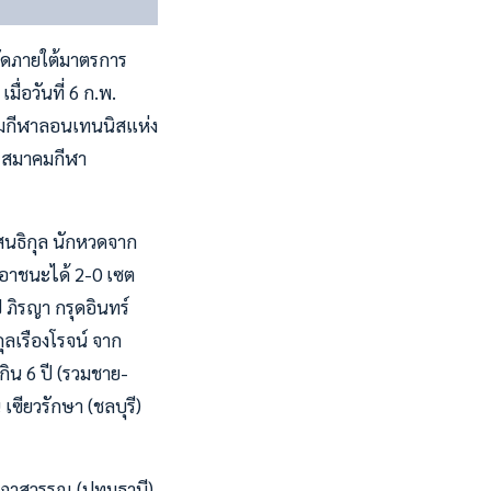
จัดภายใต้มาตรการ
่อวันที่ 6 ก.พ.
าคมกีฬาลอนเทนนิสแห่ง
ารสมาคมกีฬา
์สนธิกุล นักหวดจาก
เอาชนะได้ 2-0 เซต
 ภิรญา กรุดอินทร์
ลเรืองโรจน์ จาก
กิน 6 ปี (รวมชาย-
ฃียวรักษา (ชลบุรี)
 ณภาสวรรณ (ปทุมธานี)