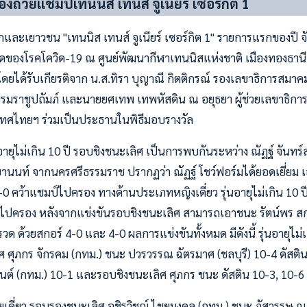
งถ้วยแชมป์เทนนิส เทนส์ จูเนียร์ เซอร์กิต 1
กและเยาวชน "เทนนิส เทนส์ จูเนียร์ เซอร์กิต 1" รายการแรกของปี 
ของโรคโควิด-19 ณ ศูนย์พัฒนากีฬาเทนนิสแห่งชาติ เมืองทองธานี เมื
 โดยได้รับเกียรติจาก น.ส.ทิรา บุญาณี กิตติกรณ์ รองเลขาธิการสม
ราชูปถัมภ์ และนายยศเทพ เทพหัสดิน ณ อยุธยา ผู้ช่วยเลขาธิก
ทศไทยฯ ร่วมเป็นประธานในพิธีมอบรางวัล
อายุไม่เกิน 10 ปี รอบชิงชนะเลิศ เป็นการพบกันระหว่าง ณัฏฐ์ จันทร
านนท์ จากนครศรีธรรมราช ปรากฏว่า ณัฏฐ์ โชว์ฟอร์มได้ยอดเยี่ยม 
0 คว้าแชมป์ไปครอง ทางด้านประเภทหญิงเดี่ยว รุ่นอายุไม่เกิน 10 ปี
ไปครอง หลังจากแข่งขันรอบชิงชนะเลิศ สามารถเอาชนะ รัตน์พร สกุ
วด ด้วยสกอร์ 4-0 และ 4-0 ผลการแข่งขันทั้งหมด มีดังนี้ รุ่นอายุไม่เ
 ศุภกร จักรคม (กทม.) ชนะ ปวรวรรณ ฉัตรมาศ (ชลบุรี) 10-4 ดัสติน เ
นันต์ (กทม.) 10-1 และรอบชิงชนะเลิศ ศุภกร ชนะ ดัสติน 10-3, 10-6
ี ชายเดี่ยว รอบรองชนะเลิศ อชิรวิชญ์ ไชยมงคล (กทม.) ชนะ ภัสวรรษ