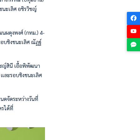
ชนะเลิศ อชิรวิชญ์
พัฒนผดุงพงศ์ (กทม.) 4-
อบชิงชนะเลิศ ณัฏฐ์
ญ์สินี เอื้อพิพัฒนา
-3 และรอบชิงชนะเลิศ
ดจัดระหว่างวันที่
ได้ที่