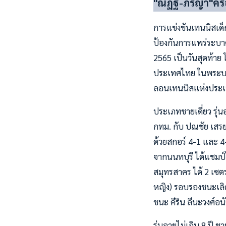
"ณัฏฐ์-ภิรญา"ครอ
การแข่งขันเทนนิสเด็
ป้องกันการแพร่ระบาด
2565 เป็นวันสุดท้าย
ประเทศไทย ในพระบรม
ลอนเทนนิสแห่งประเ
ประเภทชายเดี่ยว รุ่น
กทม. กับ ปณชัย เสรย
ด้วยสกอร์ 4-1 และ 4-
จากนนทบุรี ได้แชมป์
สมุทรสาคร ได้ 2 เซตร
หญิง) รอบรองชนะเลิศ
ชนะ คีริน ลีนะวงศ์อ
รุ่นอายุไม่เกิน 8 ป