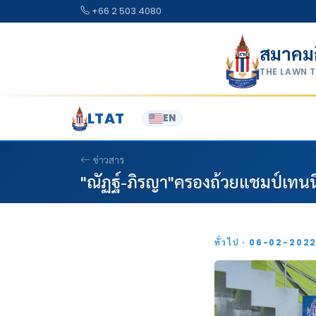
Skip to content
+66 2 503 4080
สมาคม
THE LAWN 
LTAT
EN
ข่าวสาร
"ณัฏฐ์-ภิรญา"ครองถ้วยแชมป์เทนนิส 
ทั่วไป · 06-02-202