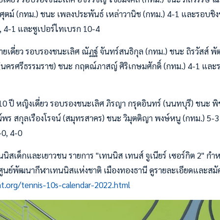
พศุตม์ (กทม.) ชนะ เพลงประพันธ์ เหล่าวานิช (กทม.) 4-1 และรอบชิง
, 4-1 และซูเปอร์ไทเบรก 10-4
 ชายเดี่ยว รอบรองชนะเลิศ ณัฏฐ์ จันทร์สนธิกุล (กทม.) ชนะ ถิรวัสส์ 
นครศรีธรรมราช) ชนะ กฤตณ์ภาสญ์ ศิริเกษมศักดิ์ (กทม.) 4-1 และร
 10 ปี หญิงเดี่ยว รอบรองชนะเลิศ ภิรญา กรุดอินทร์ (นนทบุรี) ชนะ พิช
ตน์พร สกุลเรืองโรจน์ (สมุทรสาคร) ชนะ วิมุตติญา พงษ์หนู (กทม.) 5
-0, 4-0
นิสเด็กและเยาวชน รายการ "เทนนิส เทนส์ จูเนียร์ เซอร์กิต 2" กำหน
ูนย์พัฒนากีฬาเทนนิสแห่งชาติ เมืองทองธานี ดูรายละเอียดและสมัคร
at.org/tennis-10s-calendar-2022.html