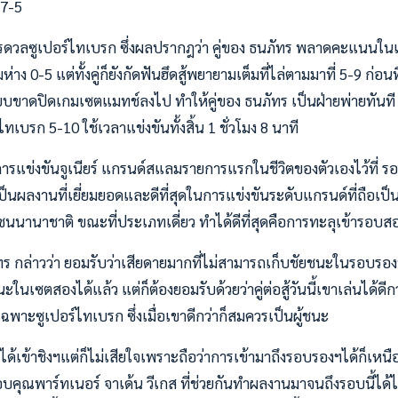
 7-5
ดวลซูเปอร์ไทเบรก ซึ่งผลปรากฎว่า คู่ของ ธนภัทร พลาดคะแนนในเก
 0-5 แต่ทั้งคู่ก็ยังกัดฟันฮึดสู้พยายามเต็มที่ไล่ตามมาที่ 5-9 ก่อนที
ฉียบขาดปิดเกมเซตแมทช์ลงไป ทำให้คู่ของ ธนภัทร เป็นฝ่ายพ่ายทันที
ทเบรก 5-10 ใช้เวลาแข่งขันทั้งสิ้น 1 ชั่วโมง 8 นาที
ารแข่งขันจูเนียร์ แกรนด์สแลมรายการแรกในชีวิตของตัวเองไว้ที่ 
เป็นผลงานที่เยี่ยมยอดและดีที่สุดในการแข่งขันระดับแกรนด์ที่ถือเป็น
ชนนานาชาติ ขณะที่ประเภทเดี่ยว ทำได้ดีที่สุดคือการทะลุเข้ารอบสอ
ร กล่าวว่า ยอมรับว่าเสียดายมากที่ไม่สามารถเก็บชัยชนะในรอบรองฯได้
เซตสองได้แล้ว แต่ก็ต้องยอมรับด้วยว่าคู่ต่อสู้วันนี้เขาเล่นได้ดีกว
ฉพาะซูเปอร์ไทเบรก ซึ่งเมื่อเขาดีกว่าก็สมควรเป็นผู้ชนะ
่ไม่ได้เข้าชิงฯแต่ก็ไม่เสียใจเพราะถือว่าการเข้ามาถึงรอบรองฯได้ก็
อบคุณพาร์ทเนอร์ จาเด้น วีเกส ที่ช่วยกันทำผลงานมาจนถึงรอบนี้ได้