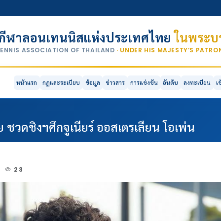
กีฬาลอนเทนนิสแห่งประเทศไทย
ในพระบร
TENNIS ASSOCIATION OF THAILAND
· UNDER HIS MAJESTY’S PATR
หน้าแรก
กฎและระเบียบ
ข้อมูล
ข่าวสาร
การแข่งขัน
อันดับ
ลงทะเบียน
เ
ย ชวดชิงฯศึกจูเนียร์ ออสเตรเลียน โอเพ่น
2
23