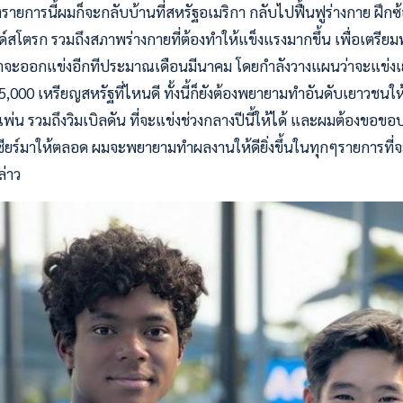
รายการนี้ผมก็จะกลับบ้านที่สหรัฐอเมริกา กลับไปฟื้นฟูร่างกาย ฝึก
วด์สโตรก รวมถึงสภาพร่างกายที่ต้องทำให้แข็งแรงมากขึ้น เพื่อเตรีย
ดว่าจะออกแข่งอีกทีประมาณเดือนมีนาคม โดยกำลังวางแผนว่าจะแข่ง
,000 เหรียญสหรัฐที่ไหนดี ทั้งนี้ก็ยังต้องพยายามทำอันดับเยาวชนใ
เพ่น รวมถึงวิมเบิลดัน ที่จะแข่งช่วงกลางปีนี้ให้ได้ และผมต้องข
เชียร์มาให้ตลอด ผมจะพยายามทำผลงานให้ดียิ่งขึ้นในทุกๆรายการที่จ
ล่าว