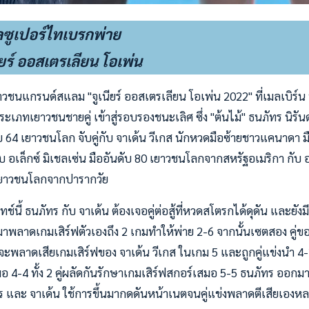
วลซูเปอร์ไทเบรกพ่าย
ยร์ ออสเตรเลียน โอเพ่น
วชนแกรนด์สแลม "จูเนียร์ ออสเตรเลียน โอเพ่น 2022" ที่เมลเบิร์
5 ประเภทเยาวชนชายคู่ เข้าสู่รอบรองชนะเลิศ ซึ่ง "ต้นไม้" ธนภัทร นิ
ับ 64 เยาวชนโลก จับคู่กับ จาเด้น วีเกส นักหวดมือซ้ายชาวแคนาดา 
 อเล็กซ์ มิเชลเซ่น มืออันดับ 80 เยาวชนโลกจากสหรัฐอเมริกา กับ
 เยาวชนโลกจากปารากวัย
นี้ ธนภัทร กับ จาเด้น ต้องเจอคู่ต่อสู้ที่หวดสโตรกได้ดุดัน และยังม
พลาดเกมเสิร์ฟตัวเองถึง 2 เกมทำให้พ่าย 2-6 จากนั้นเซตสอง คู่ข
้จะพลาดเสียเกมเสิร์ฟของ จาเด้น วีเกส ในเกม 5 และถูกคู่แข่งนำ 4-2 แ
มอ 4-4 ทั้ง 2 คู่ผลัดกันรักษาเกมเสิร์ฟสกอร์เสมอ 5-5 ธนภัทร ออกม
ทร และ จาเด้น ใช้การขึ้นมากดดันหน้าเนตจนคู่แข่งพลาดตีเสียเองหลา