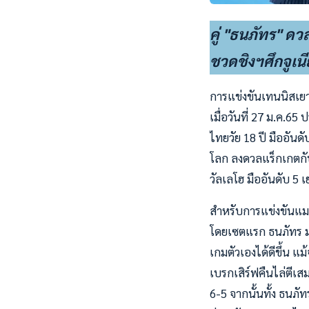
คู่ "ธนภัทร" ด
ชวดชิงฯศึกจูเนี
การแข่งขันเทนนิสเยา
เมื่อวันที่ 27 ม.ค.6
ไทยวัย 18 ปี มืออันด
โลก ลงดวลแร็กเกตกับ
วัลเลโฮ มืออันดับ 5
สำหรับการแข่งขันแมทช์
โดยเซตแรก ธนภัทร มา
เกมตัวเองได้ดีขึ้น แม
เบรกเสิร์ฟคืนไล่ตีเส
6-5 จากนั้นทั้ง ธนภั