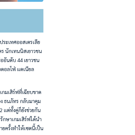
น ประเทศออสเตรเลีย
รันดร นักเทนนิสเยาวชน
มืออันดับ 44 เยาวชน
 อดอลโฟ่ แดเนียล
ีเกมเสิร์ฟที่เฉียบขาด
อง ธนภัทร กลับมาคุม
ต่ทั้งคู่ก็ยังช่วยกัน
ารักษาเกมเสิร์ฟได้นำ
ยครั้งทำให้เซตนี้เป็น