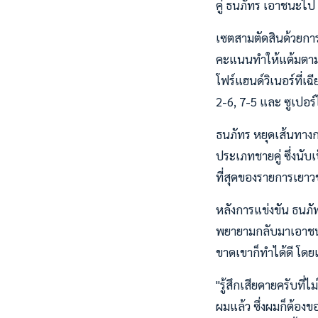
คู่ ธนภัทร เอาชนะไป
เซตสามตัดสินด้วยการ
คะแนนทำให้แต้มตามห่าง
โฟร์แฮนด์วิเนอร์ที่เ
2-6, 7-5 และ ซูเปอร์ไ
ธนภัทร หยุดเส้นทางก
ประเภทชายคู่ ซึ่งนับ
ที่สุดของรายการเยาว
หลังการแข่งขัน ธนภัท
พยายามกลับมาเอาชนะใน
ขาดเขาก็ทำได้ดี โดยเ
"รู้สึกเสียดายครับที
ผมแล้ว ซึ่งผมก็ต้องข