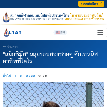
Skip to content
ระบบนักกีฬา
สมาคมกีฬาลอนเทนนิสแห่งประเทศไทย
ในพระบรมราชูปถัมภ์
THE LAWN TENNIS ASSOCIATION OF THAILAND
· UNDER HIS MAJESTY’S PATRONAGE
LTAT
EN
ข่าวสาร
"แม็กซิมัส" ฉลุยรอบสองชายคู่ ศึกเทนนิส
อาชีพที่ไคโร
ทั่วไป · 11-01-2022
29