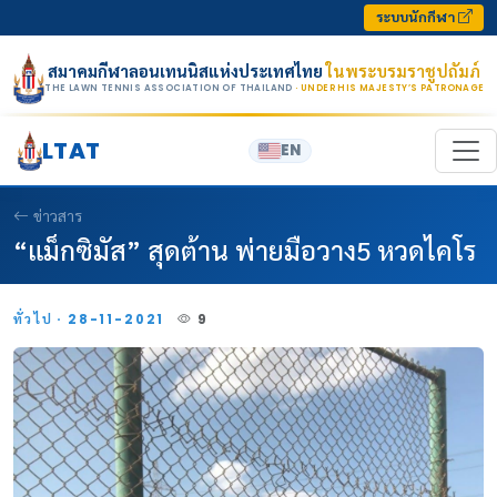
Skip to content
ระบบนักกีฬา
สมาคมกีฬาลอนเทนนิสแห่งประเทศไทย
ในพระบรมราชูปถัมภ์
THE LAWN TENNIS ASSOCIATION OF THAILAND
· UNDER HIS MAJESTY’S PATRONAGE
LTAT
EN
ข่าวสาร
“แม็กซิมัส” สุดต้าน พ่ายมือวาง5 หวดไคโร
ทั่วไป · 28-11-2021
9