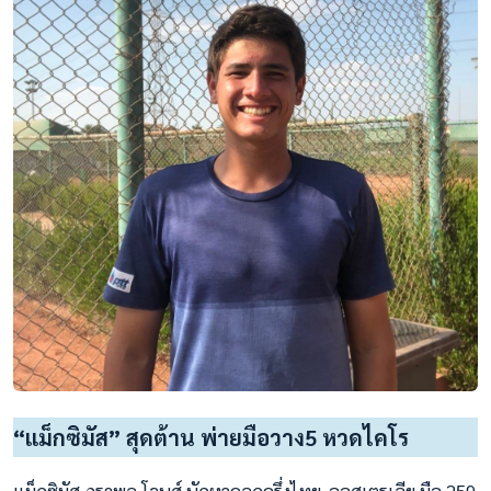
“แม็กซิมัส” สุดต้าน พ่ายมือวาง5 หวดไคโร
แม็กซิมัส ภราพล โจนส์ นักหวดลูกครึ่งไทย-ออสเตรเลีย มือ 259