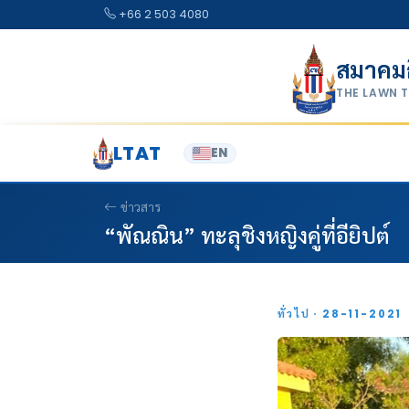
Skip to content
+66 2 503 4080
สมาคม
THE LAWN 
LTAT
EN
ข่าวสาร
“พัณณิน” ทะลุชิงหญิงคู่ที่อียิปต์
ทั่วไป · 28-11-2021