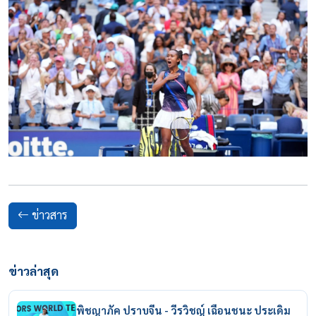
ข่าวสาร
ข่าวล่าสุด
พิชญาภัค ปราบจีน - วีรวิชญ์ เฉือนชนะ ประเดิม