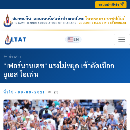
Skip to content
ระบบนักกีฬา
สมาคมกีฬาลอนเทนนิสแห่งประเทศไทย
ในพระบรมราชูปถัมภ์
THE LAWN TENNIS ASSOCIATION OF THAILAND
· UNDER HIS MAJESTY’S PATRONAGE
LTAT
EN
ข่าวสาร
"เฟอร์นานเดซ" แรงไม่หยุด เข้าตัดเชือก
ยูเอส โอเพ่น
ทั่วไป · 09-09-2021
23