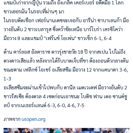
แชมป์เก่าจากญี่ปุ่น รวมถึง อังเกลิค เคอร์เบอร์ อดีตมือ 1 โลก
ชาวเยอรมัน ในรอบที่ผ่านๆ มา
ในรอบตัดเชือก เฟอร์นานเดซจะเจอกับ อารีน่า ซาบาเลนก้า มือ
วางอันดับ 2 ชาวเบลารุส ซึ่งคว้าชัยเหนือ บาร์โบร่า เครซิโคว่า
มือวาง 8 และแชมป์ "เฟร้นช์ โอเพ่น" ชาวเช็ก 6-1, 6-4
ด้าน คาร์ลอส อัลคาราซ ดาวรุ่งชายวัย 18 ปี จากสเปน ไปไม่ถึง
ดวงดาวเสียแล้ว หลังจากได้รับบาดเจ็บที่ขา ต้องถอนตัวกลางคัน
ขณะตาม เฟลิกซ์ โอเชร์ อเลียสซีม มือวาง 12 จากแคนาดา 3-6,
1-3
อเลียสซีมจะผ่านเข้าไปพบกับ ดานีล เมดเวเดฟ มือวางอันดับ 2
ชาวรัสเซีย ต้องดวล 4 เซตก่อนเอาชนะ โบติช ฟาน เดอ ซานด์ชู
ลป์ จากเนเธอร์แลนด์ 6-3, 6-0, 4-6, 7-5
ภาพจาก
usopen.org