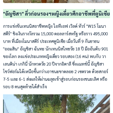
"อัญชิสา" ลิ่วก่อนรองฯหญิงเดี่ยวศึกอาชีพที่ตูนิเซีย
การแข่งขันเทนนิสอาชีพหญิง ไอทีเอฟ เวิลด์ ทัวร์ "W15 โมนา
สตีร์" ชิงเงินรางวัลรวม 15,000 ดอลลาร์สหรัฐ หรือราว 495,000
บาท ที่เมืองโมนาสตีร์ ประเทศตูนิเซีย เมื่อวันที่ 9 กันยายน
"ออมสิน" อัญชิสา ฉันทะ นักเทนนิสไทยวัย 18 ปี มืออันดับ 901
ของโลก ลงแข่งประเภทหญิงเดี่ยว รอบสอง (16 คน) พบกับ วา
เลนติน่า เกกินี่ นักหวดวัย 20 ปีจากอิตาลี ซึ่งแมทช์นี้ อัญชิสา
โชว์ฟอร์มได้เหนือชั้นกว่าเอาชนะขาดลอย 2 เซตรวด ด้วยสกอร์
7-5 และ 6-1 ส่งผลให้ผ่านฉลุยเข้าสู่รอบก่อนรองชนะเลิศ หรือ
รอบ 8 คนสุดท้ายได้สำเร็จ