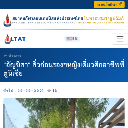
Skip to content
ระบบนักกีฬา
สมาคมกีฬาลอนเทนนิสแห่งประเทศไทย
ในพระบรมราชูปถัมภ์
THE LAWN TENNIS ASSOCIATION OF THAILAND
· UNDER HIS MAJESTY’S PATRONAGE
LTAT
EN
ข่าวสาร
"อัญชิสา" ลิ่วก่อนรองฯหญิงเดี่ยวศึกอาชีพที่
ตูนิเซีย
ทั่วไป · 09-09-2021
13