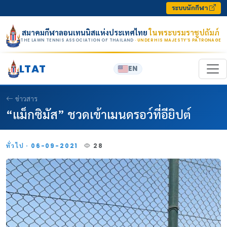
Skip to content
ระบบนักกีฬา
สมาคมกีฬาลอนเทนนิสแห่งประเทศไทย
ในพระบรมราชูปถัมภ์
THE LAWN TENNIS ASSOCIATION OF THAILAND
· UNDER HIS MAJESTY’S PATRONAGE
LTAT
EN
ข่าวสาร
“แม็กซิมัส” ชวดเข้าเมนดรอว์ที่อียิปต์
ทั่วไป · 06-09-2021
28