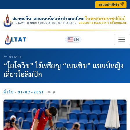
Skip to content
ระบบนักกีฬา
สมาคมกีฬาลอนเทนนิสแห่งประเทศไทย
ในพระบรมราชูปถัมภ์
THE LAWN TENNIS ASSOCIATION OF THAILAND
· UNDER HIS MAJESTY’S PATRONAGE
LTAT
EN
ข่าวสาร
“โยโควิช” ไร้เหรียญ “เบนซิช” แชมป์หญิง
เดี่ยวโอลิมปิก
ทั่วไป · 31-07-2021
9