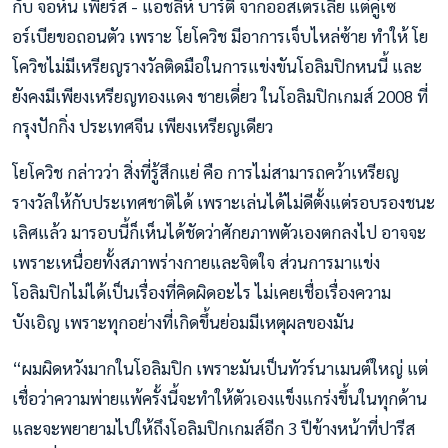
กับ จอห์น เพียร์ส - แอชลีห์ บาร์ตี้ จากออสเตรเลีย แต่คู่เซ
อร์เบียขอถอนตัว เพราะ โยโควิช มีอาการเจ็บไหล่ซ้าย ทำให้ โย
โควิชไม่มีเหรียญรางวัลติดมือในการแข่งขันโอลิมปิกหนนี้ และ
ยังคงมีเพียงเหรียญทองแดง ชายเดี่ยว ในโอลิมปิกเกมส์ 2008 ที่
กรุงปักกิ่ง ประเทศจีน เพียงเหรียญเดียว
โยโควิช กล่าวว่า สิ่งที่รู้สึกแย่ คือ การไม่สามารถคว้าเหรียญ
รางวัลให้กับประเทศชาติได้ เพราะเล่นได้ไม่ดีตั้งแต่รอบรองชนะ
เลิศแล้ว มารอบนี้ก็เห็นได้ชัดว่าศักยภาพตัวเองตกลงไป อาจจะ
เพราะเหนื่อยทั้งสภาพร่างกายและจิตใจ ส่วนการมาแข่ง
โอลิมปิกไม่ได้เป็นเรื่องที่คิดผิดอะไร ไม่เคยเชื่อเรื่องความ
บังเอิญ เพราะทุกอย่างที่เกิดขึ้นย่อมมีเหตุผลของมัน
“ผมผิดหวังมากในโอลิมปิก เพราะมันเป็นทัวร์นาเมนต์ใหญ่ แต่
เชื่อว่าความพ่ายแพ้ครั้งนี้จะทำให้ตัวเองแข็งแกร่งขึ้นในทุกด้าน
และจะพยายามไปให้ถึงโอลิมปิกเกมส์อีก 3 ปีข้างหน้าที่ปารีส