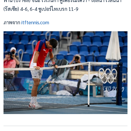
ฟานี่ (บราซิล) ชนะ เวโรนิก้า คูเดอร์เมโตว่า - เอลิน่า เวสนิน่า
(รัสเซีย) 4-6, 6-4 ซูเปอร์ไทเบรก 11-9
ภาพจาก
itftennis.com