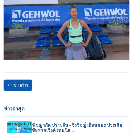
ข่าวสาร
ข่าวล่าสุด
พิชญาภัค ปราบจีน - วีรวิชญ์ เฉือนชนะ ประเดิม
ชัยหวดเวิลด์ เทนนิส…