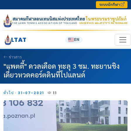
Skip to content
ระบบนักกีฬา
สมาคมกีฬาลอนเทนนิสแห่งประเทศไทย
ในพระบรมราชูปถัมภ์
THE LAWN TENNIS ASSOCIATION OF THAILAND
· UNDER HIS MAJESTY’S PATRONAGE
LTAT
EN
ข่าวสาร
"แพตตี้" ดวลเดือด ทะลุ 3 ชม. ทะยานชิง
เดี่ยวหวดคอร์ตดินที่โปแลนด์
ทั่วไป · 31-07-2021
11