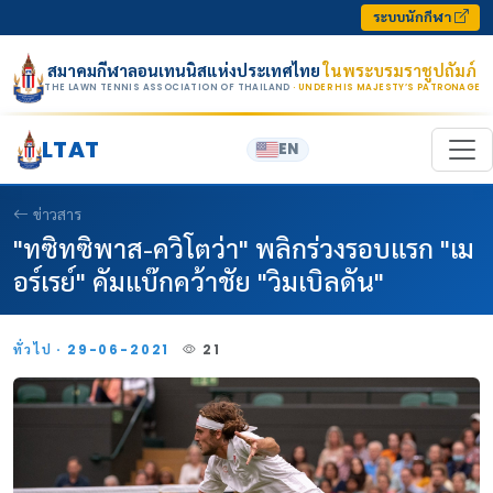
Skip to content
ระบบนักกีฬา
สมาคมกีฬาลอนเทนนิสแห่งประเทศไทย
ในพระบรมราชูปถัมภ์
THE LAWN TENNIS ASSOCIATION OF THAILAND
· UNDER HIS MAJESTY’S PATRONAGE
LTAT
EN
ข่าวสาร
"ทซิทซิพาส-ควิโตว่า" พลิกร่วงรอบแรก "เม
อร์เรย์" คัมแบ๊กคว้าชัย "วิมเบิลดัน"
ทั่วไป · 29-06-2021
21