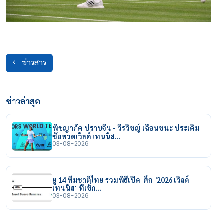
ข่าวสาร
ข่าวล่าสุด
พิชญาภัค ปราบจีน - วีรวิชญ์ เฉือนชนะ ประเดิม
ชัยหวดเวิลด์ เทนนิส…
03-08-2026
ยู 14 ทีมชาติไทย ร่วมพิธีเปิด ศึก "2026 เวิลด์
เทนนิส" ที่เช็ก…
03-08-2026