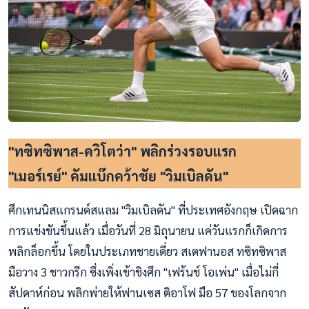
"ทซิทซิพาส-ควิโตว่า" พลิกร่วงรอบแรก
"เมอร์เรย์" คัมแบ๊กคว้าชัย "วิมเบิลดัน"
ศึกเทนนิสแกรนด์สแลม "วิมเบิลดัน" ที่ประเทศอังกฤษ เปิดฉาก
การแข่งขันขึ้นแล้ว เมื่อวันที่ 28 มิถุนายน แค่วันแรกก็เกิดการ
พลิกล็อกขึ้น โดยในประเภทชายเดี่ยว สเตฟานอส ทซิทซิพาส
มือวาง 3 ชาวกรีก ซึ่งเพิ่งเข้าชิงศึก "เฟร้นช์ โอเพ่น" เมื่อไม่กี่
สัปดาห์ก่อน พลิกพ่ายให้ฟานเซส ติอาโฟ มือ 57 ของโลกจาก