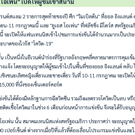
ส โอเพ่น" เปิดให้ผู้ชมเข้าสนาม
นด์สแลม 2 รายการสุดท้ายของปี ศึก "วิมเบิลดัน" ที่ออล อิงแลนด
นายน-11 กรกฎาคมนี้ และ "ยูเอส โอเพ่น" ที่ฟลัชชิ่ง มีโดว์ส สหรัฐอเมร
ี้ จะเปิดให้แฟนเทนนิสเข้าไปชมการแข่งขันได้จำนวนมากเป็นประวัต
บาดของไวรัส "โควิด-19"
ั้น เป็นหนึ่งในอีเวนต์นำร่องที่รัฐบาลอังกฤษคลี่คลายมาตรการคุมเข
งแจ้ง โดยจะอนุญาตให้ผู้ชมเข้าไปในพื้นที่ของออล อิงแลนด์ คลับ ไ
บชิงชนะเลิศหญิงเดี่ยวและชายเดี่ยว วันที่ 10-11 กรกฎาคม จะเปิดให
15,000 ที่นั่งของเซ็นเตอร์คอร์ต
แข่งขันได้ต้องมีหลักฐานการฉีดวิคซีน รวมถึงผลตรวจโควิดเป็นลบ หร
ยติดเชื้อโควิดมาในช่วง 6 เดือนก่อนหน้าการแข่งขัน จึงจะได้รับอนุ
ส โอเพ่น นั้น สมาคมเทนนิสแห่งสหรัฐอเมริกา ประกาศว่า จะอนุญา
 เปอร์เซ็นต์ ต่างจากเมื่อปีที่แล้วที่ต้องเลื่อนโปรแกรมแข่งขันแ