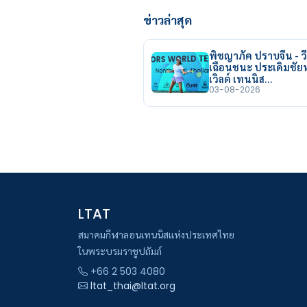
ข่าวล่าสุด
พิชญาภัค ปราบจีน - วี
เฉือนชนะ ประเดิมชั
เวิลด์ เทนนิส…
03-08-2026
LTAT
สมาคมกีฬาลอนเทนนิสแห่งประเทศไทย
ในพระบรมราชูปถัมภ์
+66 2 503 4080
ltat_thai@ltat.org