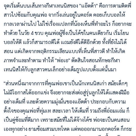
จุดเริ่มต้นบนเส้นทางกีฬาเทนนิสของ "แอ๊ตต้า" คือการตามติดพี่
สาวไปซ้อมกับคุณพ่อ จากวิ่งเล่นอยู่ในคอร์ต คอยเก็บบอลให้
กาลเวลาผ่านไป ไม่ใช่เรื่องแปลกที่น้องเห็นพี่ทำอะไร ก็อยากจะ
ทำด้วย ในวัย 4 ขวบ คุณพ่อผู้ซึ่งเป็นโค้ชในคนเดียวกัน เริ่มโยน
บอลให้ตี แล้วก็สามารถตีได้ แถมยังตีได้ดีอีกด้วย ทั้งที่ยังไม่ได้
สอน แต่เกิดจากพฤติกรรมเลียนแบบที่เห็นพี่สาวตี ทำให้เกิด
ภาพจำและทำตาม ทำให้ "พ่อเอ" ตัดสินใจสอนทักษะกีฬา
เทนนิสให้กับลูกสาวคนเล็กอย่างเต็มรูปแบบตั้งแต่นั้นมา
"ส่วนหนึ่งมาจากการที่คุณพ่อเขาเป็นนักเทนนิสเก่า สมัยเด็กๆ
ไม่มีโอกาสได้ออกแข่ง จึงอยากจะส่งต่อสู่รุ่นลูกให้ได้แสดงฝีมือ
อย่างเต็มที่ และด้วยความมุ่งมั่นของแอ๊ตต้า ประกอบกับความ
ตั้งใจของคุณพ่อที่ทุ่มเท สละเวลา ให้เต็มที่ รวมถึงพี่อ๋อมแอ๋ม ก็
เป็นคู่ซ้อมที่ดีมาก เพราะสมัยที่ไม่ได้จ้างโค้ช พ่อจะเป็นคนสอน
เองทุกอย่าง ยามซ้อมสวมบทโหด แต่พอออกมานอกคอร์ต ก็กระ