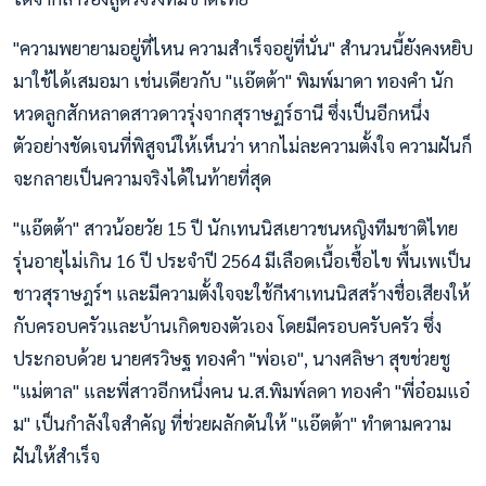
"ความพยายามอยู่ที่ไหน ความสำเร็จอยู่ที่นั่น" สำนวนนี้ยังคงหยิบ
มาใช้ได้เสมอมา เช่นเดียวกับ "แอ๊ตต้า" พิมพ์มาดา ทองคำ นัก
หวดลูกสักหลาดสาวดาวรุ่งจากสุราษฏร์ธานี ซึ่งเป็นอีกหนึ่ง
ตัวอย่างชัดเจนที่พิสูจน์ให้เห็นว่า หากไม่ละความตั้งใจ ความฝันก็
จะกลายเป็นความจริงได้ในท้ายที่สุด
"แอ๊ตต้า" สาวน้อยวัย 15 ปี นักเทนนิสเยาวชนหญิงทีมชาติไทย
รุ่นอายุไม่เกิน 16 ปี ประจำปี 2564 มีเลือดเนื้อเชื้อไข พื้นเพเป็น
ชาวสุราษฎร์ฯ และมีความตั้งใจจะใช้กีฬาเทนนิสสร้างชื่อเสียงให้
กับครอบครัวและบ้านเกิดของตัวเอง โดยมีครอบครับครัว ซึ่ง
ประกอบด้วย นายศรวิษฐ ทองคำ "พ่อเอ", นางศลิษา สุขช่วยชู
"แม่ตาล" และพี่สาวอีกหนึ่งคน น.ส.พิมพ์ลดา ทองคำ "พี่อ๋อมแอ๋
ม" เป็นกำลังใจสำคัญ ที่ช่วยผลักดันให้ "แอ๊ตต้า" ทำตามความ
ฝันให้สำเร็จ