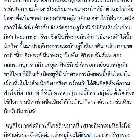
ระดับโลก รวมทั้ง เงาะโรงเรียน หอยนางรมไซส์ยักษ์ และไข่เค็ม
ไชยา ซึ่งเป็นของฝากยอดฮิตของผู้มาเยือน อย่างไรก็ดีนอกเหนือ
จากที่ได้เอ่ยไปข้างต้น จังหวัดสุราษฎร์ธานี ยังมีชื่อเสียงในด้าน
กีฬา โดยเฉพาะ กรีฑา ซึ่งเป็นที่ทราบกันดีว่า "เมืองคนดี" ได้ปั้น
นักกีฬาขึ้นมาประดับวงการและก้าวสู่รั้วทีมชาติมาแล้วมากมาย
อาทิ "มิ้ว" จิระพงศ์ มีนาพระ, "ใบพัน" ศิริพล พันธ์แพ สอง
ลมกรดหนุ่ม รวมถึง อรอุมา สิทธิรักษ์ นักวอลเลย์บอลหญิงทีม
ชาติไทย ก็มีถิ่นกำเนิดอยู่ที่นี่ นักหวดสาวน้อยคนนี้เติบโตมาใน
เมืองที่เต็มไปด้วยนักกีฬากรีฑา พร้อมกับได้ยินกิตติศัพท์ความ
สำเร็จที่ผ่านมา ทำให้นักหวดดาวรุ่งรายนี้มีความมุ่งมั่น ตั้งใจ ที่จะ
ใช้กีฬาเทนนิส สร้างชื่อเสียงให้กับบ้านเกิดของตัวเอง เช่นเดียว
กับนักกีฬารุ่นพี่
"หนูดีใจมากค่ะที่มาได้ไกลถึงขนาดนี้ เพราะกีฬาเทนนิส ไม่ใช่
กีฬาเด่นของจังหวัดค่ะ แล้วหนูก็จะได้ยินข่าวบ่อยว่ากรีฑาของ