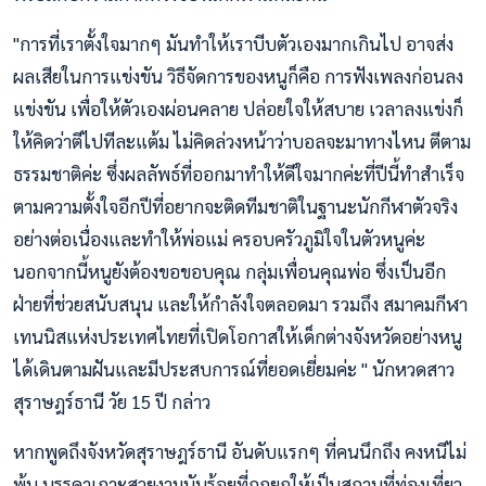
"การที่เราตั้งใจมากๆ มันทำให้เราบีบตัวเองมากเกินไป อาจส่ง
ผลเสียในการแข่งขัน วิธีจัดการของหนูก็คือ การฟังเพลงก่อนลง
แข่งขัน เพื่อให้ตัวเองผ่อนคลาย ปล่อยใจให้สบาย เวลาลงแข่งก็
ให้คิดว่าตีไปทีละแต้ม ไม่คิดล่วงหน้าว่าบอลจะมาทางไหน ตีตาม
ธรรมชาติค่ะ ซึ่งผลลัพธ์ที่ออกมาทำให้ดีใจมากค่ะที่ปีนี้ทำสำเร็จ
ตามความตั้งใจอีกปีที่อยากจะติดทีมชาติในฐานะนักกีฬาตัวจริง
อย่างต่อเนื่องและทำให้พ่อแม่ ครอบครัวภูมิใจในตัวหนูค่ะ
นอกจากนี้หนูยังต้องขอขอบคุณ กลุ่มเพื่อนคุณพ่อ ซึ่งเป็นอีก
ฝ่ายที่ช่วยสนับสนุน และให้กำลังใจตลอดมา รวมถึง สมาคมกีฬา
เทนนิสแห่งประเทศไทยที่เปิดโอกาสให้เด็กต่างจังหวัดอย่างหนู
ได้เดินตามฝันและมีประสบการณ์ที่ยอดเยี่ยมค่ะ " นักหวดสาว
สุราษฎร์ธานี วัย 15 ปี กล่าว
หากพูดถึงจังหวัดสุราษฎร์ธานี อันดับแรกๆ ที่คนนึกถึง คงหนีไม่
พ้น บรรดาเกาะสวยงามนับร้อยที่ถูกยกให้เป็นสถานที่ท่องเที่ยว