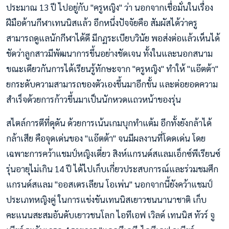
ประมาณ 13 ปี ไปอยู่กับ "ครูหญิง" ว่า นอกจากเชื่อมั่นในเรื่อง
ฝีมือด้านกีฬาเทนนิสแล้ว อีกหนึ่งปัจจัยคือ สัมผัสได้ว่าครู
สามารถดูแลนักกีฬาได้ดี มีกฏระเบียบวินัย พอส่งต่อแล้วเห็นได้
ชัดว่าลูกสาวมีพัฒนาการขึ้นอย่างชัดเจน ทั้งในและนอกสนาม
ขณะเดียวกันการได้เรียนรู้ทักษะจาก "ครูหญิง" ทำให้ "แอ๊ตต้า"
ยกระดับความสามารถของตัวเองขึ้นมาอีกขั้น และต่อยอดความ
สำเร็จด้วยการก้าวขึ้นมาเป็นนักหวดแถวหน้าของรุ่น
สไตล์การตีที่ดุดัน ด้วยการเน้นเกมบุกทำแต้ม อีกทั้งยังกล้าได้
กล้าเสีย คือจุดเด่นของ "แอ๊ตต้า" จนมีผลงานที่โดดเด่น โดย
เฉพาะการคว้าแชมป์หญิงเดี่ยว สิงห์แกรนด์สแลมเอ็กซ์พีเรียนซ์
รุ่นอายุไม่เกิน 14 ปี ได้ไปเก็บเกี่ยวประสบการณ์และร่วมชมศึก
แกรนด์สแลม "ออสเตรเลียน โอเพ่น" นอกจากนี้ยังคว้าแชมป์
ประเภทหญิงคู่ ในการแข่งขันเทนนิสเยาวชนนานาชาติ เก็บ
คะแนนสะสมอันดับเยาวชนโลก ไอทีเอฟ เวิลด์ เทนนิส ทัวร์ จู