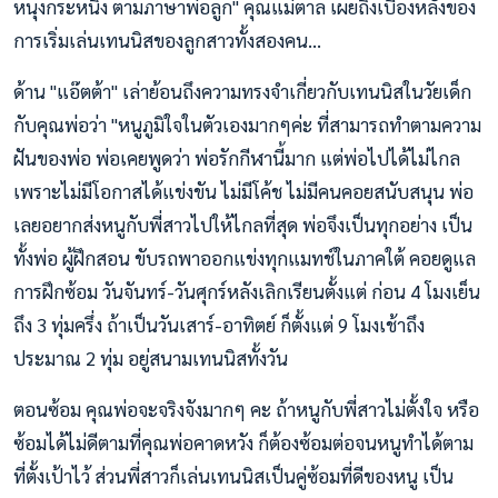
หนุงกระหนิง ตามภาษาพ่อลูก" คุณแม่ตาล เผยถึงเบื้องหลังของ
การเริ่มเล่นเทนนิสของลูกสาวทั้งสองคน...
ด้าน "แอ๊ตต้า" เล่าย้อนถึงความทรงจำเกี่ยวกับเทนนิสในวัยเด็ก
กับคุณพ่อว่า "หนูภูมิใจในตัวเองมากๆค่ะ ที่สามารถทำตามความ
ฝันของพ่อ พ่อเคยพูดว่า พ่อรักกีฬานี้มาก แต่พ่อไปได้ไม่ไกล
เพราะไม่มีโอกาสได้แข่งขัน ไม่มีโค้ช ไม่มีคนคอยสนับสนุน พ่อ
เลยอยากส่งหนูกับพี่สาวไปให้ไกลที่สุด พ่อจึงเป็นทุกอย่าง เป็น
ทั้งพ่อ ผู้ฝึกสอน ขับรถพาออกแข่งทุกแมทช์ในภาคใต้ คอยดูแล
การฝึกซ้อม วันจันทร์-วันศุกร์หลังเลิกเรียนตั้งแต่ ก่อน 4 โมงเย็น
ถึง 3 ทุ่มครึ่ง ถ้าเป็นวันเสาร์-อาทิตย์ ก็ตั้งแต่ 9 โมงเช้าถึง
ประมาณ 2 ทุ่ม อยู่สนามเทนนิสทั้งวัน
ตอนซ้อม คุณพ่อจะจริงจังมากๆ คะ ถ้าหนูกับพี่สาวไม่ตั้งใจ หรือ
ซ้อมได้ไม่ดีตามที่คุณพ่อคาดหวัง ก็ต้องซ้อมต่อจนหนูทำได้ตาม
ที่ตั้งเป้าไว้ ส่วนพี่สาวก็เล่นเทนนิสเป็นคู่ซ้อมที่ดีของหนู เป็น