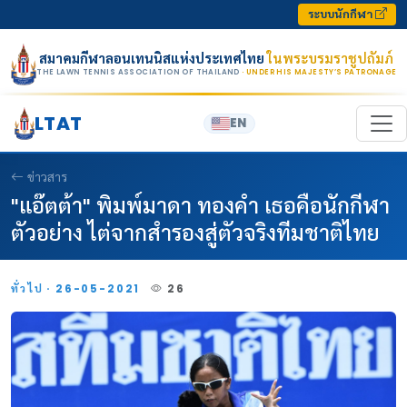
Skip to content
ระบบนักกีฬา
สมาคมกีฬาลอนเทนนิสแห่งประเทศไทย
ในพระบรมราชูปถัมภ์
THE LAWN TENNIS ASSOCIATION OF THAILAND
· UNDER HIS MAJESTY’S PATRONAGE
LTAT
EN
ข่าวสาร
"แอ๊ตต้า" พิมพ์มาดา ทองคำ เธอคือนักกีฬา
ตัวอย่าง ไต่จากสำรองสู่ตัวจริงทีมชาติไทย
ทั่วไป · 26-05-2021
26