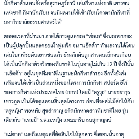
นักกีฬาตัวแทนจังหวัดสุราษฎร์ธานี เล่นกีฬาแห่งชาติ เยาวชน
แห่งชาติ กีฬานักเรียน จนมีผลงานใช้เข้าเรียนโควตานักกีฬาที่
มหาวิทยาลัยธรรมศาสตร์ได้"
ตลอดเวลาที่ผ่านมา ภายใต้การดูแลของ "พ่อเอ" ซึ่งนอกจากจะ
เป็นผู้ปลุกปั้นและคอยเฝ้าฟูมฟัก จน "แอ๊ตต้า" ทำผลงานได้โดน
เด่นในเวทีระดับเยาวชนแล้ว ยังผลักดันลูกสาวคนเล็กจนเกือบ
ได้เป็นนักกีฬาตัวจริงของทีมชาติ ในรุ่นอายุไม่เกิน 12 ปี ซึ่งปีนั้น
"แอ๊ตต้า" อยู่ในชุดทีมชาติในฐานะนักกีฬาสำรอง อีกทั้งยังส่ง
เสริมจนได้เข้าเป็นส่วนหนึ่งของโครงการนักกีฬา สปอร์ต ฮีโร่
ของการกีฬาแห่งประเทศไทย (กกท) โดยมี "ครูวุธ" นายชยาวุธ
เชาวกูล เป็นโค้ชดูแลจนสิ้นสุดโครงการ ก่อนที่จะส่งไม้ต่อให้กับ
"ครูหญิง" พอหทัย สุขสำราญ อดีตนักหวดสาวทีมชาติไทย รุ่น
เดียวกับ "แทมมี่" ร.ต.อ.หญิง แทมมารีน ธนสุกาญจน์
"แม่ตาล" เผยถึงเหตุผลที่ตัดสินใจให้ลูกสาว ซึ่งตอนนั้นอายุ