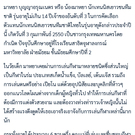
มาหยา บุญญาอรุณเนตร หรือ น้องมาหยา นักเทนนิสเยาวชนทีม
ชาติ รุ่นอายุไม่เกิน 14 ปีเจ้าของอันดับที่ 3 ในการคัดเลือก
ตัวแทนนักเทนนิสเยาวชนทีมชาติไทยในรุ่นอายุดังกล่าวประจำปี
นี้ เกิดวันที่ 3 กุมภาพันธ์ 2550 เป็นชาวกรุงเทพมหานครโดย
กำเนิด ปัจจุบันศึกษาอยู่ที่โรงเรียนสาธิตจุฬาลงกรณ์
มหาวิทยาลัย ฝ่ายมัธยม ชั้นมัธยมศึกษาปีที่ 2
ในวัยเด็ก มาหยาเคยผ่านการเล่นกีฬามาหลายชนิดซึ่งส่วนใหญ่
เป็นกีฬาในร่ม ประเภทสเก็ตน้ำแข็ง, บัลเลย์, เต้นแจ๊ส รวมถึง
การเล่นดนตรีอย่าง เปียโน แต่ด้วยอุปนิสัยและบุคลิกที่ห้าวๆ
ออกแนวโลดโผนต่างจากเด็กผู้หญิงทั่วไป ทำให้การเล่นกีฬาที่
ต้องมีการแต่งตัวสวยงาม และต้องวางท่วงท่าราวเจ้าหญิงนั้นไม่
ได้สร้างแรงดึงดูดให้เธอเอาจริงเอาจังกับการเล่นกีฬาเหล่านี้มาก
นัก
กระทั่งอายุได้ประมาณ 6 ขวบครึ่ง คุณแม่ที่เล่นและชื่นชอบกีฬา