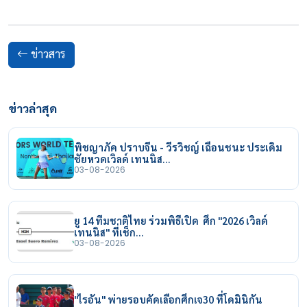
ข่าวสาร
ข่าวล่าสุด
พิชญาภัค ปราบจีน - วีรวิชญ์ เฉือนชนะ ประเดิม
ชัยหวดเวิลด์ เทนนิส…
03-08-2026
ยู 14 ทีมชาติไทย ร่วมพิธีเปิด ศึก "2026 เวิลด์
เทนนิส" ที่เช็ก…
03-08-2026
"ไรอัน" พ่ายรอบคัดเลือกศึกเจ30 ที่โดมินิกัน