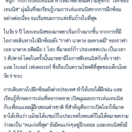
"สนุก" กับการเล่นเทนนิส ทำให้มาหยายังมีความสุขกับ "โลกของ
เทนนิส" มุ่งมั่นที่จะเรียนรู้เกมการเล่นเทนนิสจากการฝึกซ้อม
อย่างต่อเนื่อง จนเริ่มชนะการแข่งขันบ้างในที่สุด
ในวัย 9 ปี โลกเทนนิสของมาหยาเริ่มกว้างมากขึ้น จากการที่มี
โอกาสเดินทางไปฝึกซ้อมยัง "ราฟา นาดาล อะคาเดมี่" ของราฟา
เอล นาดาล อดีตมือ 1 โลก ที่มายอร์ก้า ประเทศสเปน เป็นเวลา
3 สัปดาห์ โดยในครั้งนั้นมาหยามีโอกาสตีเทนนิสกับทั้ง ราฟา
และ โรเจอร์ เฟเดอเรอร์ ซึ่งถือเป็นความโชคดีที่สุดของเด็กน้อย
วัย 9 ขวบ
การเดินทางไปฝึกซ้อมยังต่างประเทศ ทำให้เธอได้ฝึกฝน และ
เรียนรู้ทักษะการเล่นที่หลากหลาย เปิดมุมมองการเล่นเทนนิส
กับเพื่อนและผู้ฝึกสอนต่างชาติ ที่สำคัญคือการเปิดโลกให้มาห
ยาได้เห็นว่า แม้จะได้แชมป์ในประเทศไทยแต่ก็ไม่ได้หมายความ
ว่าจะเป็น "คนเก่งที่สุด" ยังมีคนเก่งๆอยู่อีกเยอะ และเทนนิสยังมี