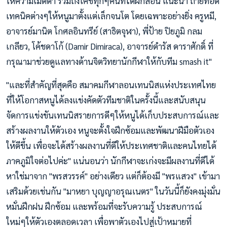
ให้ความเมตตา รวมถึงโค้ชทุกๆคนที่ได้ฝึกสอน แนะนำ ถ่ายทอด
เทคนิคต่างๆให้หนูมาตั้งแต่เล็กจนโต โดยเฉพาะอย่างยิ่ง ครูหมี,
อาจารย์มานิต โกศลอินทรีย์ (สาธิตจุฬา), พี่ป้าย ปิยภูมิ กลม
เกลียว, โค้ชดาโก้ (Damir Dimiraca), อาจารย์ดำรัส ดาราศักดิ์ ที่
กรุณามาช่วยดูแลทางด้านจิตวิทยานักกีฬาให้กับทีม smash it"
"และที่สำคัญที่สุดคือ สมาคมกีฬาลอนเทนนิสแห่งประเทศไทย
ที่ให้โอกาสหนูได้ลงแข่งคัดตัวทีมชาติในครั้งนี้และสนับสนุน
จัดการแข่งขันเทนนิสรายการดีๆให้หนูได้เก็บประสบการณ์และ
สร้างผลงานให้ตัวเอง หนูจะตั้งใจฝึกซ้อมและพัฒนาฝีมือตัวเอง
ให้ดีขึ้น เพื่อจะได้สร้างผลงานที่ดีให้ประเทศชาติและคนไทยได้
ภาคภูมิใจต่อไปค่ะ" แน่นอนว่า นักกีฬาจะเก่งจะมีผลงานที่ดีได้
หาใช่มาจาก "พรสวรรค์" อย่างเดียว แต่ก็ต้องมี "พรแสวง" เข้ามา
เสริมด้วยเช่นกัน "มาหยา บุญญาอรุณเนตร" ในวันนี้ก็ยังคงมุ่งมั่น
หมั่นฝึกฝน ฝึกซ้อม และพร้อมที่จะรับความรู้ ประสบการณ์
ใหม่ๆให้ตัวเองตลอดเวลา เพื่อพาตัวเองไปสู่เป้าหมายที่