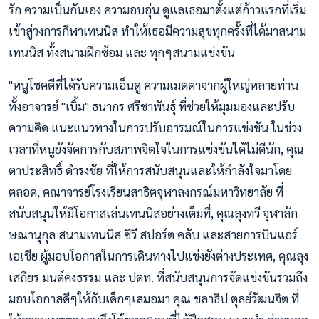
รัก ความเป็นกันเอง ความอบอุ่น ดูแลเธอมาตั้งแต่ก้าวแรกที่เริ่ม
เข้าสู่วงการกีฬาเทนนิส ทำให้เธอมีความสุขทุกครั้งที่ได้มาสนาม
เทนนิส ทั้งสนามฝึกซ้อม และ ทุกๆสนามแข่งขัน
"หนูโชคดีที่ได้รับความเอ็นดู ความเมตตาจากผู้ใหญ่หลายท่าน
ทั้งอาจารย์ "เบิ้ม" ธนากร ศรีชาพันธุ์ ที่ช่วยให้มุมมองและปรับ
ความคิด แนะแนวทางในการปรับอารมณ์ในการแข่งขัน ในช่วง
เวลาที่หนูยังจัดการกับสภาพจิตใจในการแข่งขันได้ไม่ดีนัก, คุณ
ตาประสิทธิ์ ดำรงชัย ที่ให้การสนับสนุนและให้กำลังใจมาโดย
ตลอด, คณาจารย์โรงเรียนสาธิตจุฬาลงกรณ์มหาวิทยาลัย ที่
สนับสนุนให้มีโอกาสเล่นเทนนิสอย่างเต็มที่, คุณลุงทวี จุฬาลัก
ษณานุกุล สนามเทนนิส ซีวี สปอร์ต คลับ และสายการบินแอร์
เอเชีย ผู้มอบโอกาสในการเดินทางไปแข่งยังต่างประเทศ, คุณลุง
เสถียร มนต์คงธรรม และ ปตท. ที่สนับสนุนการจัดแข่งขันรวมถึง
มอบโอกาสดีๆให้กับเด็กๆเสมอมา คุณ ชลาธิป ตุลย์วัฒนจิต ที่