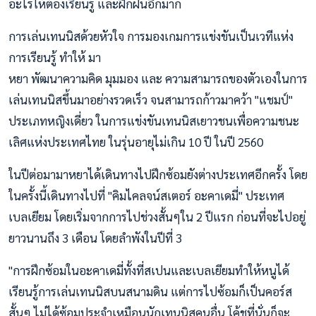
อะไรให้ต้องเรียนรู้ และฝึกฝนอีกมาก
การเล่นเทนนิสด้วยหัวใจ การมองเกมการแข่งขันเป็นเวทีแห่ง
การเรียนรู้ ทำให้ มา
หยา พัฒนาความคิด มุมมอง และ ความสามารถของตัวเองในการ
เล่นเทนนิสขึ้นมาอย่างรวดเร็ว จนสามารถก้าวมาคว้า "แชมป์"
ประเภทหญิงเดี่ยว ในการแข่งขันเทนนิสเยาวชนเพื่อความชนะ
เลิศแห่งประเทศไทย ในรุ่นอายุไม่เกิน 10 ปี ในปี 2560
ในปีต่อมามาหยาได้เดินทางไปฝึกซ้อมยังต่างประเทศอีกครั้ง โดย
ในครั้งนี้เดินทางไปที่ "คิมไคลจน์สเตอร์ อะคาเดมี่" ประเทศ
เบลเยียม โดยเริ่มจากการไปช่วงสั้นๆใน 2 ปีแรก ก่อนที่จะไปอยู่
ยาวนานถึง 3 เดือน โดยลำพังในปีที่ 3
"การฝึกซ้อมในอะคาเดมี่ทั้งที่สเปนและเบลเยียมทำให้หนูได้
เรียนรู้การเล่นเทนนิสบนสนามดิน แต่การไปซ้อมก็เป็นคอร์ส
สั้นๆ ไม่ได้ซ้อมประจำเหมือนนักเทนนิสคนอื่น โค้ชที่นั่นก็จะ