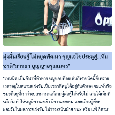
มุ่งมั่นเรียนรู้ ไม่หยุดพัฒนา กุญแจไขประตูสู่...ทีม
ชาติ"มาหยา บุญญาอรุณเนตร"
"เทนนิส เป็นกีฬาที่ท้าทาย หนูชอบที่จะเล่นกีฬาชนิดนี้ก็เพราะ
เวลาอยู่ในสนามแข่งขันเป็นเวลาที่หนูได้อยู่กับตัวเอง จะแพ้หรือ
ชนะก็อยู่ที่เราว่าจะสามารถแก้เกมคู่ต่อสู้ได้หรือไม่ เล่นได้เต็มที่
หรือยัง ทำให้หนูมีความกล้า มีความอดทน และเรียนรู้ที่จะ
ยอมรับในผลการแข่งขัน ไม่ว่าจะเป็นฝ่าย ชนะ หรือ แพ้ ก็ตาม"