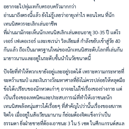
อยากจะไปทุ่มเทกับครอบครัวมากกว่า
อ่านมาถึงตรงนี้แล้ว ยังไม่รู้เลยว่าอายุเท่าไร ตอนไหน ที่นัก
เทนนิสควรจะเลิกเล่นอาชีพ
ที่ผ่านมามักจะเห็นนักเทนนิสเลิกเล่นตอนอายุ 30-35 ปี แต่โร
เจอร์ เฟเดอเรอร์ และเซเรน่า วิลเลียมส์ กำลังขยับเข้าสู่วัย 40
กันแล้ว ถือเป็นมาตรฐานใหม่ของนักเทนนิสระดับโลกที่เล่นกัน
มายาวนานและอยู่ในระดับชั้นนำในวัยขนาดนี้
ปัจจัยที่ทำให้พวกเขายังอยู่และอยู่รอดได้ เพราะความกระหายที่
จะคว้าแชมป์ และเงินรางวัลมหาศาลที่ยังไม่ควรปล่อยให้หลุดมือ
ข้อได้เปรียบของนักหวดเก๋าๆ อาจจะไม่ใช่เรื่องของร่างกาย แต่
เป็นเรื่องของเทคนิคและประสบการณ์ที่ทำให้เอาชนะนัก
เทนนิสพลังหนุ่มสาวได้เรื่อยๆ ที่สำคัญไปว่านั้นเรื่องของสภาพ
จิตใจ เมื่ออยู่ในสังเวียนมานาน ก็ย่อมต้องจิตแข็งกว่าเป็น
ธรรมดา ยิ่งฝ่ายชายที่ต้องเอาชนะ 3 ใน 5 เซต ในศึกแกรนด์สแล