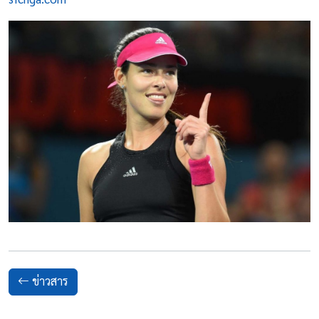
ข่าวสาร