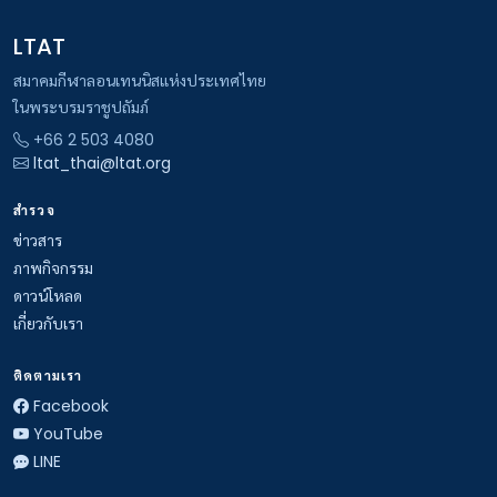
LTAT
สมาคมกีฬาลอนเทนนิสแห่งประเทศไทย
ในพระบรมราชูปถัมภ์
+66 2 503 4080
ltat_thai@ltat.org
สำรวจ
ข่าวสาร
ภาพกิจกรรม
ดาวน์โหลด
เกี่ยวกับเรา
ติดตามเรา
Facebook
YouTube
LINE