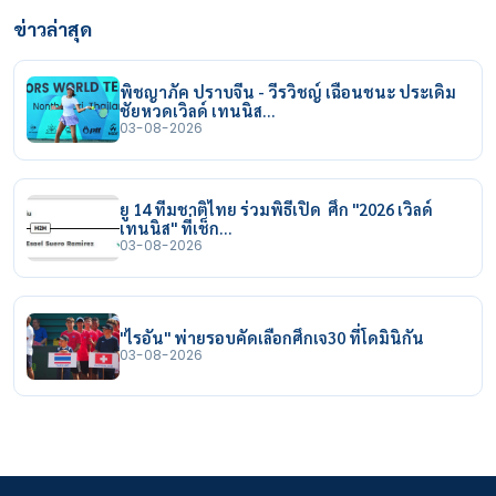
ข่าวล่าสุด
พิชญาภัค ปราบจีน - วีรวิชญ์ เฉือนชนะ ประเดิม
ชัยหวดเวิลด์ เทนนิส…
03-08-2026
ยู 14 ทีมชาติไทย ร่วมพิธีเปิด ศึก "2026 เวิลด์
เทนนิส" ที่เช็ก…
03-08-2026
"ไรอัน" พ่ายรอบคัดเลือกศึกเจ30 ที่โดมินิกัน
03-08-2026