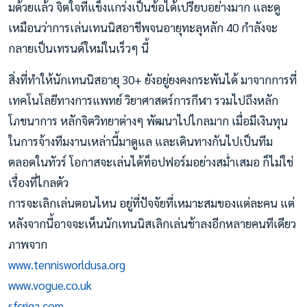
มด้วยแล้ว จิตใจที่แข็งแกร่งเป็นข้อได้เปรียบอย่างมาก และดู
เหมือนว่าการเล่นเทนนิสอาชีพจนอายุทะลุหลัก 40 กำลังจะ
กลายเป็นเทรนด์ใหม่ในเร็วๆ นี้
สิ่งที่ทำให้นักเทนนิสอายุ 30+ ยังอยู่ยงคงกระพันได้ มาจากการที่
เทคโนโลยีทางการแพทย์ วิยาศาสตร์การกีฬา รวมไปถึงหลัก
โภชนาการ หลักจิตวิทยาต่างๆ พัฒนาไปไกลมาก เมื่อมีเงินทุน
ในการจ้างทีมงานเหล่านี้มาดูแล และเดินทางกันไปเป็นทีม
ตลอดในทัวร์ โอกาสจะเล่นได้ท็อปฟอร์มอย่างสม่ำเสมอ ก็ไม่ใช่
เรื่องที่ไกลตัว
การจะเลิกเล่นตอนไหน อยู่ที่ปัจจัยที่เหมาะสมของแต่ละคน แต่
หลังจากนี้อาจจะเห็นนักเทนนิสเลิกเล่นช้าลงอีกหลายคนทีเดียว
ภาพจาก
www.tennisworldusa.org
www.vogue.co.uk
sfcriga.com