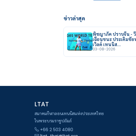
ข่าวล่าสุด
พิชญาภัค ปราบจีน - วี
เฉือนชนะ ประเดิมชั
เวิลด์ เทนนิส…
03-08-2026
LTAT
สมาคมกีฬาลอนเทนนิสแห่งประเทศไทย
ในพระบรมราชูปถัมภ์
+66 2 503 4080
ltat_thai@ltat.org