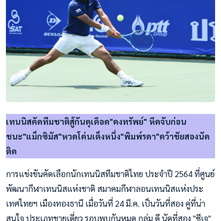
เทนนิสคัดทีมชาติสู้กันดุเดือด"คงทรัพย์" หืดจับก่อน
ชนะ"แม็กซิมัส"หวดโค่นเต็งหนึ่ง"พิมพ์รดา"คว้าชัยสองนัด
ติด
การแข่งขันคัดเลือกนักเทนนิสทีมชาติไทย ประจำปี 2564 ที่ศูนย์
พัฒนากีฬาเทนนิสแห่งชาติ สมาคมกีฬาลอนเทนนิสแห่งประ
เทศไทยฯ เมืองทองธานี เมื่อวันที่ 24 มี.ค. เป็นวันที่สอง คู่ที่น่า
สนใจ ประเภทชายเดี่ยว รอบพบกันหมด กลุ่ม ดี นัดที่สอง "ซีเจ"