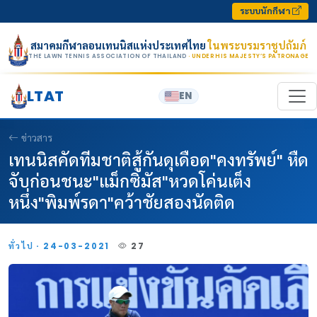
Skip to content
ระบบนักกีฬา
สมาคมกีฬาลอนเทนนิสแห่งประเทศไทย
ในพระบรมราชูปถัมภ์
THE LAWN TENNIS ASSOCIATION OF THAILAND
· UNDER HIS MAJESTY’S PATRONAGE
LTAT
EN
ข่าวสาร
เทนนิสคัดทีมชาติสู้กันดุเดือด"คงทรัพย์" หืด
จับก่อนชนะ"แม็กซิมัส"หวดโค่นเต็ง
หนึ่ง"พิมพ์รดา"คว้าชัยสองนัดติด
ทั่วไป · 24-03-2021
27