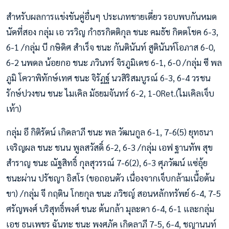
สำหรับผลการแข่งขันคู่อื่นๆ ประเภทชายเดี่ยว รอบพบกันหมด
นัดที่สอง กลุ่ม เอ วรวิญ กำธรกิตติกุล ชนะ คมธัช กิตตโชค 6-3,
6-1 /กลุ่ม บี กษิดิศ สำเร็จ ชนะ กันตินันท์ สูตินันท์โอภาส 6-0,
6-2 นพดล น้อยกอ ชนะ ภวินทร์ จิรภูมิเดช 6-1, 6-0 /กลุ่ม ซี พล
ภูมิ โควาพิทักษ์เทศ ชนะ จิรัฏฐ์ นวสิริสมบูรณ์ 6-3, 6-4 วรชน
รักษ์ปวงชน ชนะ ไมเคิล มัธยมจันทร์ 6-2, 1-0Ret.(ไมเคิลเจ็บ
เท้า)
กลุ่ม อี กิติรัตน์ เกิดลาภี ชนะ พล วัฒนกูล 6-1, 7-6(5) ยุทธนา
เจริญผล ชนะ ชนน พูลสวัสดิ์ 6-2, 6-3 /กลุ่ม เอฟ ฐานทัพ สุข
สำราญ ชนะ ณัฐสิทธิ์ กุลสุวรรณ์ 7-6(2), 6-3 ศุภวัฒน์ แซ่อุ้ย
ชนะผ่าน ปรัชญา อิสโร (ขอถอนตัว เนื่องจากเจ็บกล้ามเนื้อต้น
ขา) /กลุ่ม จี กฤติน โกยกุล ชนะ ภวิชญ์ สอนหลักทรัพย์ 6-4, 7-5
ศรัญพงศ์ บริสุทธิ์พงศ์ ชนะ ต้นกล้า มุละดา 6-4, 6-1 และกลุ่ม
เอช ธนเพชร ฉันทะ ชนะ พงศภัค เกิดลาภี 7-5, 6-4, ชญานนท์