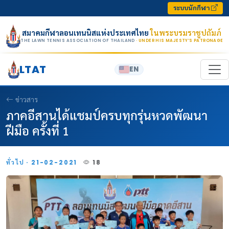
Skip to content
ระบบนักกีฬา
สมาคมกีฬาลอนเทนนิสแห่งประเทศไทย
ในพระบรมราชูปถัมภ์
THE LAWN TENNIS ASSOCIATION OF THAILAND
· UNDER HIS MAJESTY’S PATRONAGE
LTAT
EN
ข่าวสาร
ภาคอีสานได้แชมป์ครบทุกรุ่นหวดพัฒนา
ฝีมือ ครั้งที่ 1
ทั่วไป · 21-02-2021
18