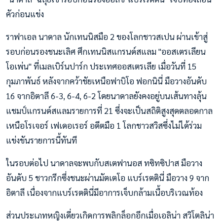
คัวก่อนแข่ง
ราฟาเอล นาดาล นักเทนนิสมือ 2 ของโลกชาวสเปน ผ่านเข้าสู่
รอบก่อนรองชนะเลิศ ศึกเทนนิสแกรนด์สแลม "ออสเตรเลียน
โอเพ่น" ที่เมลเบิร์นปาร์ก ประเทศออสเตรเลีย เมื่อวันที่ 15
กุมภาพันธ์ หลังจากคว้าชัยเหนือฟาบิโอ ฟอกนินี่ มือวางอันดับ
16 จากอิตาลี 6-3, 6-4, 6-2 โดยนาดาลยังคงอยู่บนเส้นทางลุ้น
แชมป์แกรนด์สแลมรายการที่ 21 ซึ่งจะเป็นสถิติสูงสุดตลอดกาล
เหนือโรเจอร์ เฟเดอเรอร์ อดีตมือ 1 โลกชาวสวิสซึ่งไม่ได้ร่วม
แข่งขันรายการนี้ทันที
ในรอบต่อไป นาดาลจะพบกับสเตฟานอส ทซิทซิปาส มือวาง
อันดับ 5 ชาวกรีกซึ่งชนะผ่านมัตเตโอ แบร์เรตตินี่ มือวาง 9 จาก
อิตาลี เนื่องจากแบร์เรตตินี่มีอาการเจ็บกล้ามเนื้อบริเวณท้อง
ส่วนประเภทหญิงเดี่ยวเกิดการพลิกล็อกอีกเมื่อเอลิน่า สวิโตลิน่า