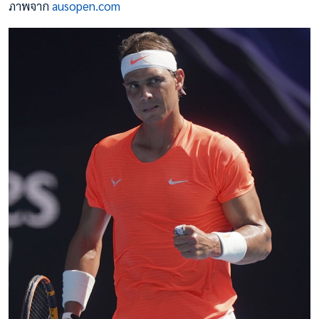
ภาพจาก
ausopen.com