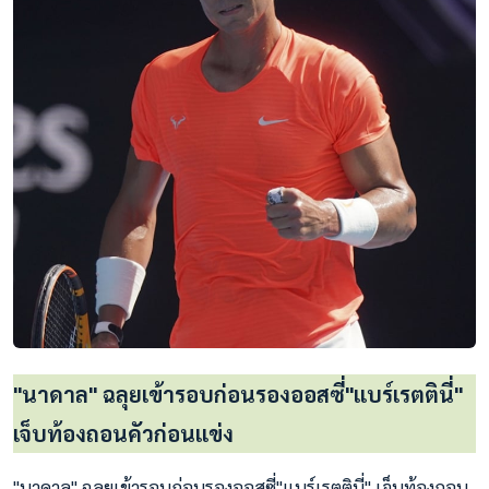
"นาดาล" ฉลุยเข้ารอบก่อนรองออสซี่"แบร์เรตตินี่"
เจ็บท้องถอนคัวก่อนแข่ง
"นาดาล" ฉลุยเข้ารอบก่อนรองออสซี่"แบร์เรตตินี่" เจ็บท้องถอน