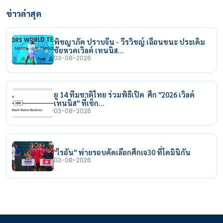
ข่าวล่าสุด
พิชญาภัค ปราบจีน - วีรวิชญ์ เฉือนชนะ ประเดิม
ชัยหวดเวิลด์ เทนนิส…
03-08-2026
ยู 14 ทีมชาติไทย ร่วมพิธีเปิด ศึก "2026 เวิลด์
เทนนิส" ที่เช็ก…
03-08-2026
"ไรอัน" พ่ายรอบคัดเลือกศึกเจ30 ที่โดมินิกัน
03-08-2026