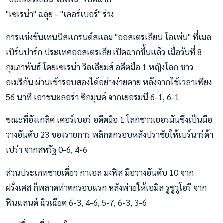
"เซเรน่า" ฉลุย - "เคอร์เบอร์" ร่วง
การแข่งขันเทนนิสแกรนด์สแลม "ออสเตรเลียน โอเพ่น" ที่เมล
เบิร์นปาร์ก ประเทศออสเตรเลีย เปิดฉากขึ้นแล้ว เมื่อวันที่ 8
กุมภาพันธ์ โดยเซเรน่า วิลเลียมส์ อดีตมือ 1 หญิงโลก ชาว
อเมริกัน ผ่านเข้ารอบสองได้อย่างง่ายดาย หลังจากใช้เวลาเพียง
56 นาที เอาชนะลอร่า ซิกมุนด์ จากเยอรมนี 6-1, 6-1
ขณะที่อังเกลิค เคอร์เบอร์ อดีตมือ 1 โลกชาวเยอรมันซึ่งเป็นมือ
วางอันดับ 23 ของรายการ พลิกตกรอบหลังปราชัยให้เบร์นาร์ด้า
เปร่า จากสหรัฐ 0-6, 4-6
ส่วนประเภทชายเดี่ยว กาเอล มงฟิส มือวางอันดับ 10 จาก
ฝรั่งเศส ก็พลาดท่าตกรอบแรก หลังพ่ายให้เอมิล รูซูวูโอรี จาก
ฟินแลนด์ ฉิวเฉียด 6-3, 4-6, 5-7, 6-3, 3-6