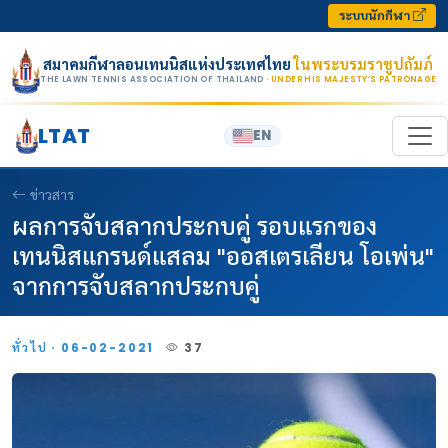
Skip to content
ระบบนักกีฬา
สมาคมกีฬาลอนเทนนิสแห่งประเทศไทย
ในพระบรมราชูปถัมภ์
THE LAWN TENNIS ASSOCIATION OF THAILAND
· UNDER HIS MAJESTY’S PATRONAGE
LTAT
EN
ข่าวสาร
ผลการจับสลากประกบคู่ รอบแรกของ
เทนนิสแกรนด์แสลม "ออสเตรเลียน โอเพ่น"
จากการจับสลากประกบคู่
ทั่วไป · 06-02-2021
37