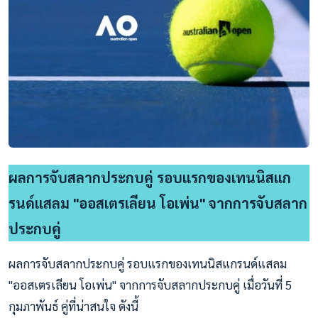
ผลการจับสลากประกบคู่ รอบแรกของเทนนิสแก
รนด์แสลม "ออสเตรเลียน โอเพ่น" จากการจับสลาก
ประกบคู่
ผลการจับสลากประกบคู่ รอบแรกของเทนนิสแกรนด์แสลม
"ออสเตรเลียน โอเพ่น" จากการจับสลากประกบคู่ เมื่อวันที่ 5
กุมภาพันธ์ คู่ที่น่าสนใจ ดังนี้