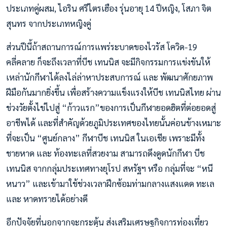
ประเภทคู่ผสม, ไอริน ศรีไตรเฮือง รุ่นอายุ 14 ปีหญิง, โสภา จิต
สุนทร จากประเภทหญิงคู่
ส่วนปีนี้ถ้าสถานการณ์การแพร่ระบาดของไวรัส โควิด-19
คลี่คลาย ก็จะถึงเวลาที่บีช เทนนิส จะมีกิจกรรมการแข่งขันให้
เหล่านักกีฬาได้ลงไล่ล่าหาประสบการณ์ และ พัฒนาศักยภาพ
ฝีมือกันมากยิ่งขึ้น เพื่อสร้างความแข็งแรงให้บีช เทนนิสไทย ผ่าน
ช่วงวัยตั้งไข่ไปสู่ “ก้าวแรก”ของการเป็นกีฬายอดฮิตที่ต่อยอดสู่
อาชีพได้ และที่สำคัญด้วยภูมิประเทศของไทยนั้นค่อนข้างเหมาะ
ที่จะเป็น “ศูนย์กลาง” กีฬาบีช เทนนิส ในเอเชีย เพราะมีทั้ง
ชายหาด และ ท้องทะเลที่สวยงาม สามารถดึงดูดนักกีฬา บีช
เทนนิส จากกลุ่มประเทศทางยุโรป สหรัฐฯ หรือ กลุ่มที่จะ “หนี
หนาว” และเข้ามาใช้ช่วงเวลาฝึกซ้อมท่ามกลางแสงแดด ทะเล
และ หาดทรายได้อย่างดี
อีกปัจจัยที่นอกจากจะกระตุ้น ส่งเสริมเศรษฐกิจการท่องเที่ยว