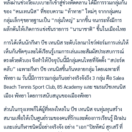
หลังผ่านช่วงวัยแบเบาะก็เข้าสู่ช่วงหัดคลาน ได้มีการรวมกลุ่มกัน
ของ “คนเทนนิส” ที่ชอบความ “ท้าทาย” ใหม่ๆ จากกลุ่มคน
กลุ่มเล็กๆขยายฐานเป็น “กลุ่มใหญ่” มากขึ้น จนกระทั่งมีการ
ผลักดันให้เกิดการแข่งขันรายการ “นานาชาติ” ขึ้นในเมืองไทย
การได้เห็นนักกีฬา บีช เทนนิส ระดับโลกมาโชว์ฟอร์มการเล่นให้
เห็นกันชัดๆและได้เรียนรู้เกมการเล่นและสัมผัสประสบการณ์
ตรงด้วยตัวเอง จึงทำให้ปัจจุบันนี้มีกลุ่มคนไทยที่จัดตั้ง “สปอร์ต
คลับ” เฉพาะกีฬา บีช เทนนิสขึ้นกันหลายกลุ่ม โดยเฉพาะที่
พัทยา ณ วันนี้มีการรวมกลุ่มกันอย่างจริงจังถึง 3 กลุ่ม คือ Salea
Beach Tennis Sport Club, 85 Academy และ ชมรมบีชเทนนิส
เมือง พัทยา โดยการสนับสนุนของเมืองพัทยา
ส่วนในกรุงเทพก็ได้ผู้ที่หลงใหลใน บีช เทนนิส จนทุ่มทุนสร้าง
สนามเพื่อให้เป็นศูนย์รวมของคนที่รักและต้องการเรียนรู้ ฝึกฝน
และเล่นกีฬาชนิดนี้อย่างจริงจัง อย่าง “เอก”ปิยทัศน์ สุรเสวี ที่