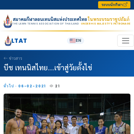
Skip to content
ระบบนักกีฬา
สมาคมกีฬาลอนเทนนิสแห่งประเทศไทย
ในพระบรมราชูปถัมภ์
THE LAWN TENNIS ASSOCIATION OF THAILAND
· UNDER HIS MAJESTY’S PATRONAGE
LTAT
EN
ข่าวสาร
บีช เทนนิสไทย...เข้าสู่วัยตั้งไข่
ทั่วไป · 06-02-2021
21