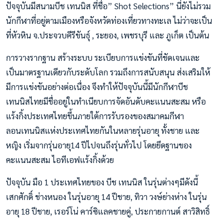
ปัจจุบันมีสนามบีช เทนนิส ที่ชื่อ” Shot Selections” นี่ยังไม่รวม
นักกีฬาที่อยู่ตามเมืองหรือจังหวัดท่องเที่ยวทางทะเล ไม่ว่าจะเป็น
ที่หัวหิน จ.ประจวบคีรีขันธุ์ , ระยอง, เพชรบุรี และ ภูเก็ต เป็นต้น
การวางรากฐาน สร้างระบบ ระเบียบการแข่งขันที่ชัดเจนและ
เป็นมาตรฐานเดียวกับระดับโลก รวมถึงการสนับสนุน ส่งเสริมให้
มีการแข่งขันอย่างต่อเนื่อง จึงทำให้ปัจจุบันนี้มีนักกีฬาบีช
เทนนิสไทยมีชื่ออยู่ในทำเนียบการจัดอันดับคะแนนสะสม หรือ
แร้งกิ้งประเทศไทยขึ้นภายใต้การรับรองของสมาคมกีฬา
ลอนเทนนิสแห่งประเทศไทยกันในหลายรุ่นอายุ ทั้งชาย และ
หญิง เริ่มจากรุ่นอายุ14 ปีไปจนถึงรุ่นทั่วไป โดยยึดฐานของ
คะแนนสะสม ไอทีเอฟแร้งกิ้งด้วย
ปัจจุบัน มือ 1 ประเทศไทยของ บีช เทนนิส ในรุ่นต่างๆมีดังนี้
เสกศักดิ์ ช่างหนอง ในรุ่นอายุ 14 ปีชาย, ทิวา วงษ์ย่างห่าง ในรุ่น
อายุ 18 ปีชาย, เรอร์โน่ คาร์ซิแลคชายคู่, ประกายกานต์ สาวิสิทธิ์