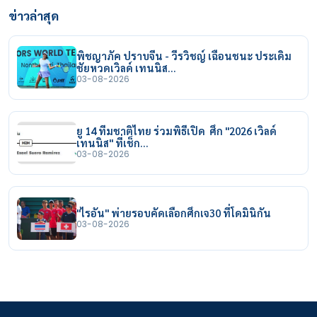
ข่าวล่าสุด
พิชญาภัค ปราบจีน - วีรวิชญ์ เฉือนชนะ ประเดิม
ชัยหวดเวิลด์ เทนนิส…
03-08-2026
ยู 14 ทีมชาติไทย ร่วมพิธีเปิด ศึก "2026 เวิลด์
เทนนิส" ที่เช็ก…
03-08-2026
"ไรอัน" พ่ายรอบคัดเลือกศึกเจ30 ที่โดมินิกัน
03-08-2026