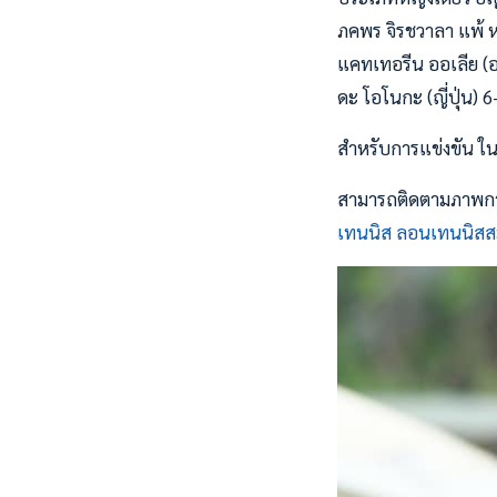
ภคพร จิรชวาลา แพ้ หลิ
แคทเทอรีน ออเลีย (ออ
ดะ โอโนกะ (ญี่ปุ่น) 6
สำหรับการแข่งขัน ในว
สามารถติดตามภาพการแ
เทนนิส ลอนเทนนิสส