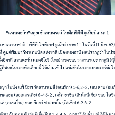
“แทนตะวัน”ฉลุยเข้าเมนดรอว์ ในศึกพีทีที จูเนียร์ เกรด 1
ชนนานาชาติ “พีทีที-ไอทีเอฟ จูเนียร์ เกรด 1” ในวันนี้ (1 มี.ค. 6
 ที่ ศูนย์พัฒนากีฬาเทนนิสแห่งชาติ เมืองทองธานี ผลปรากฏว่า ในป
่งอิตาลี แทนตะวัน แมคจิโอริ (ไทย) หวดชนะ วาตานาเบะ ทาคูมิ (ญี่ป
ู้ที่ชนะในรอบคัดเลือกนี้ ได้ผ่านเข้าไปแข่งขันในรอบเมนดรอว์ต่อไป
ญา ใบบ้ง แพ้ นิรพ วัลลาบาเนซี่ (อเมริกา) 1-6,2-6 , เซน คาน (อเม
พคแฮม (ออสเตรเลีย) 6-4,6-2 , เจรัล ยาซิน (อินโดนีเซีย) ชนะ โอชิดะ 
เล่ (เบลเยี่ยม) ชนะ อีกอร์ ซาราพกิ้น (รัสเซีย) 6-3,6-2
สา ฉันทะ แพ้ เว่ย ซิเจี๋ย(จีน) 1-6,4-6 , ญาตาวี ฉิมฉ่ำ แพ้ อิชิอิ ซาย