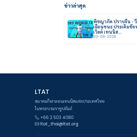
ข่าวล่าสุด
พิชญาภัค ปราบจีน - วี
เฉือนชนะ ประเดิมชั
เวิลด์ เทนนิส…
03-08-2026
LTAT
สมาคมกีฬาลอนเทนนิสแห่งประเทศไทย
ในพระบรมราชูปถัมภ์
+66 2 503 4080
ltat_thai@ltat.org