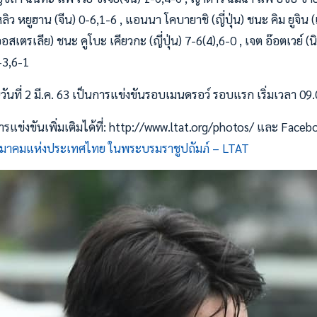
ว หยูฮาน (จีน) 0-6,1-6 , แอนนา โคบายาชิ (ญี่ปุ่น) ชนะ คิม ยูจิน (
สเตรเลีย) ชนะ คูโบะ เคียวกะ (ญี่ปุ่น) 7-6(4),6-0 , เจต อ๊อตเวย์ (น
-3,6-1
ันที่ 2 มี.ค. 63 เป็นการแข่งขันรอบเมนดรอว์ รอบแรก เริ่มเวลา 09.
ข่งขันเพิ่มเติมได้ที่: http://www.ltat.org/photos/ และ Faceb
มาคมแห่งประเทศไทย ในพระบรมราชูปถัมภ์ – LTAT