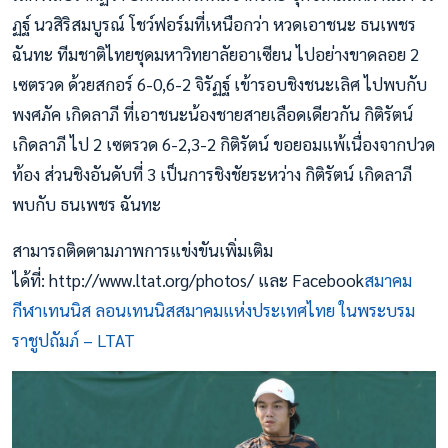
ฏฐ์ นวสิริสมบูรณ์ โชว์ฟอร์มที่เหนือกว่า หวดเอาชนะ ธนเพชร
ฉันทะ ทีมชาติไทยชุดมหาวิทยาลัยอาเซียน ไปอย่างขาดลอย 2
เซตรวด ด้วยสกอร์ 6-0,6-2 จิรัฏฐ์ เข้ารอบชิงชนะเลิศ ไปพบกับ
พงศภัค เกิดลาภี ที่เอาชนะน้องชายสายเลือดเดียวกัน กิติรัตน์
เกิดลาภี ไป 2 เซตรวด 6-2,3-2 กิติรัตน์ ขอยอมแพ้เนื่องจากปวด
ท้อง ส่วนชิงอันดับที่ 3 เป็นการชิงชัยระหว่าง กิติรัตน์ เกิดลาภี
พบกับ ธนเพชร ฉันทะ
สามารถติดตามภาพการแข่งขันเพิ่มเติม
ได้ที่: http://www.ltat.org/photos/ และ Facebook
สมาคม
กีฬาเทนนิส ลอนเทนนิสสมาคมแห่งประเทศไทย ในพระบรม
ราชูปถัมภ์ – LTAT