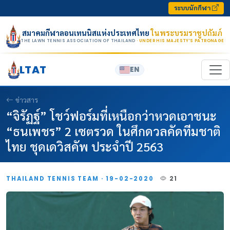
Skip to content
ระบบนักกีฬา
สมาคมกีฬาลอนเทนนิสแห่งประเทศไทย
ในพระบรมราชูปถัมภ์
THE LAWN TENNIS ASSOCIATION OF THAILAND
· UNDER HIS MAJESTY’S PATRONAGE
LTAT
EN
ข่าวสาร
“จิรัฏฐ์” โชว์ฟอร์มที่เหนือกว่าหวดเอาชนะ
“ธนเพชร” 2 เซตรวด ในศึกดวลคัดทีมชาติ
ไทย ชุดเดวิสคัพ ประจำปี 2563
THAILAND TENNIS TEAM · 19-02-2020
21