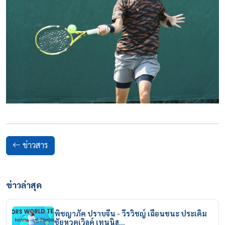
ข่าวสาร
ข่าวล่าสุด
พิชญาภัค ปราบจีน - วีรวิชญ์ เฉือนชนะ ประเดิม
ชัยหวดเวิลด์ เทนนิส…