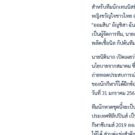
สำหรับทีมนักเทนนิสท
หญิงขวัญใจชาวไทย อดี
"ออมสิน" อัญชิสา ฉั
เป็นผู้จัดการทีม, นา
พลัดเชื้อนิล กัปตันที
นายนิตินาถ เปิดเผยว
นโยบายจากสมาคม ซึ่งเน
ถ่ายทอดประสบการณ์ใน
ของนักกีฬาก็ได้ฝึกซ้
วันที่ 31 มกราคม 25
ทีมนักหวดชุดนี้จะเป็น
ประเทศฟิลิปปินส์ เป็น
กีฬาซีเกมส์ 2019 ลงแข
ให้ได้ ส่วนคู่แข่งสำค