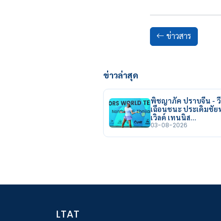
ข่าวสาร
ข่าวล่าสุด
พิชญาภัค ปราบจีน - วี
เฉือนชนะ ประเดิมชั
เวิลด์ เทนนิส…
03-08-2026
LTAT