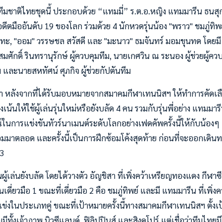
ีมชาติไทยชุดนี้ ประกอบด้วย “แทมมี่” ร.ต.อ.หญิง แทมมารีน ธนส
ตมืออันดับ 19 ของโลก ร่วมด้วย 4 นักหวดรุ่นน้อง "พราว" ชมภู่ทิพ
นทะ, "ออม" วรรษชล สวัสดี และ "มะนาว" ธมจันทร์ มอมขุนทด โดยมี
ยสมศักดิ์ รินทรานุรักษ์ ผู้ควบคุมทีม, นายเกศวิน ณ ระนอง ผู้ช่วยผู้
ม และนายสหทัศน์ ศุภกิจ ผู้ช่วยกัปตันทีม
่า หลังจากที่ได้รับมอบหมายจากสมาคมกีฬาเทนนิสฯ ให้ทำการคัดเล
้นให้ใช้ผู้เล่นรุ่นใหม่หรือยังบลัด 4 คน รวมกับรุ่นพี่อย่าง แทมมารี
การแข่งขันทัวร์นาเมนต์ระดับโลกอย่างเฟดคัพครั้งนี้ให้กับน้อง
อมมาตลอด และครั้งนี้เป็นการฝึกซ้อมโค้งสุดท้าย ก่อนที่จะออกเดิน
63
ผู้เล่นยังบลัด โดยได้วางตัว อัญชิสา ที่เพิ่งคว้าเหรียญทองแดง กีฬาซี
เดี่ยวมือ 1 ขณะที่เดี่ยวมือ 2 คือ ชมภู่ทิพย์ และมี แทมมารีน ที่เพิ่งค
่งในประเภทคู่ ขณะที่เป้าหมายครั้งนี้ทางสมาคมกีฬาเทนนิสฯ ตั้งเป้าเล
ัญมีทั้งเจ้าภาพ นิวซีแลนด์, ฟิลิปปินส์ และสิงคโปร์ แต่เชื่อว่าทีมไทย