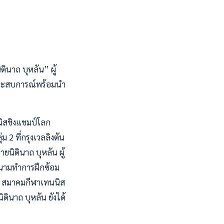
ินาถ บุหลัน” ผู้
ดประสบการณ์พร้อมนำ
นิสชิงแชมป์โลก
 2 ที่กรุงเวลลิงตัน
ยนิตินาถ บุหลัน ผู้
สนามทำการฝึกซ้อม
าติ สมาคมกีฬาเทนนิส
ินาถ บุหลัน ยังได้