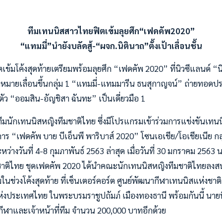
ทีมเทนนิสสาวไทยฟิตเข้มลุยศึก“เฟดคัพ2020”
“แทมมี่”นำยังบลัดสู้-“ผจก.นิตินาถ”ตั้งเป้าเลื่อนชั้น
้มโค้งสุดท้ายเตรียมพร้อมลุยศึก “เฟดคัพ 2020” ที่นิวซีแลนด์ “นิต
าหมายเลื่อนขึ้นกลุ่ม 1 “แทมมี่-แทมมารีน ธนสุกาญจน์” ถ่ายทอ
วางตัว “ออมสิน-อัญชิสา ฉันทะ” เป็นเดี่ยวมือ 1
มนักเทนนิสหญิงทีมชาติไทย ซึ่งมีโปรแกรมเข้าร่วมการแข่งขันเทน
 “เฟดคัพ บาย บีเอ็นพี พาริบาส์ 2020” โซนเอเชีย/โอเชียเนีย กลุ่ม
่างวันที่ 4-8 กุมภาพันธ์ 2563 ล่าสุด เมื่อวันที่ 30 มกราคม 2563 นา
ชาติไทย ชุดเฟดคัพ 2020 ได้นำคณะนักเทนนิสหญิงทีมชาติไทยลง
มในช่วงโค้งสุดท้าย ที่เซ็นเตอร์คอร์ต ศูนย์พัฒนากีฬาเทนนิสแห่งช
ระเทศไทย ในพระบรมราชูปถัมภ์ เมืองทองธานี พร้อมกันนี้ นายนิต
ีฬาและเจ้าหน้าที่ทีม จำนวน 200,000 บาทอีกด้วย