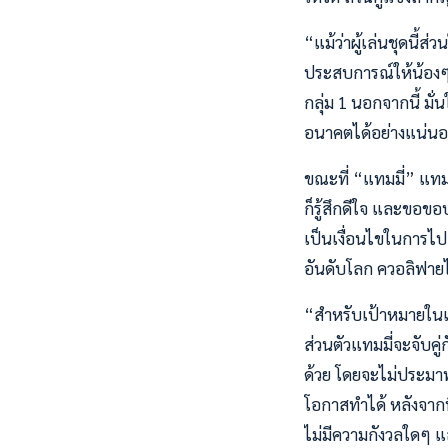
“แม้ว่าผู้เล่นชุดนี้ส
ประสบการณ์ให้น้องๆ ซึ
กลุ่ม 1 นอกจากนี้ มั
อนาคตได้อย่างแน่นอ
ขณะที่ “แทมมี่” แทมม
ก็รู้สึกดีใจ และขอขอ
เป็นเงื่อนไขในการไป
อันดับโลก ควอลิฟายไป
“สำหรับเป้าหมายในเฟด
ส่วนตัวแทมมี่จะจับค
ด้วย โดยจะไม่ประมาท 
โอกาสทำได้ หลังจากท
ไม่มีความกังวลใดๆ แล