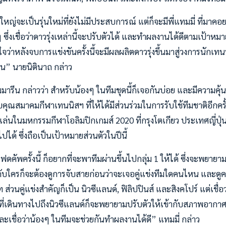
่วนใหญ่จะเป็นรุ่นใหม่ที่ยังไม่มีประสบการณ์ แต่ก็จะมีพี่แทมมี่ ที่มาค
่งเชื่อว่าดาวรุ่งเหล่านี้จะปรับตัวได้ และทำผลงานได้ดีตามเป้าหมายใ
่นใจว่าหลังจบการแข่งขันครั้งนี้จะมีผลผลิตดาวรุ่งขึ้นมาสู่วงการนัก
น” นายนิตินาถ กล่าว
ารีน กล่าวว่า สำหรับน้องๆ ในทีมชุดนี้ก็เจอกันบ่อย และมีความคุ้นเค
บคุณสมาคมกีฬาเทนนิสฯ ที่ให้ได้มีส่วนร่วมในการรับใช้ทีมชาติอีกครั้
เล่นในมหกรรมกีฬาโอลิมปิกเกมส์ 2020 ที่กรุงโตเกียว ประเทศญี่ป
ได้ ซึ่งถือเป็นเป้าหมายส่วนตัวในปีนี้
คัพครั้งนี้ ก็อยากที่จะพาทีมผ่านขึ้นไปกลุ่ม 1 ให้ได้ ซึ่งจะพยายา
ู่กับใครก็จะต้องดูการจับสายก่อนว่าจะเจอคู่แข่งทีมใดคนไหน และด
ส่วนคู่แข่งสำคัญก็เป็น นิวซีแลนด์, ฟิลิปปินส์ และสิงคโปร์ แต่เชื่
ี่เดินทางไปถึงนิวซีแลนด์ก็จะพยายามปรับตัวให้เข้ากับสภาพอากา
ะเชื่อว่าน้องๆ ในทีมจะช่วยกันทำผลงานได้ดี” แทมมี่ กล่าว