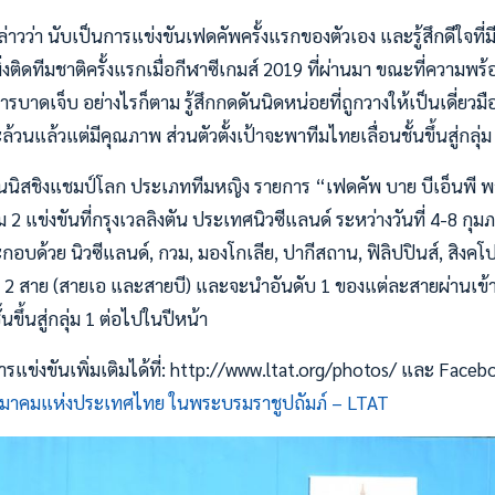
าวว่า นับเป็นการแข่งขันเฟดคัพครั้งแรกของตัวเอง และรู้สึกดีใจที่ม
พิ่งติดทีมชาติครั้งแรกเมื่อกีฬาซีเกมส์ 2019 ที่ผ่านมา ขณะที่ความ
รบาดเจ็บ อย่างไรก็ตาม รู้สึกกดดันนิดหน่อยที่ถูกวางให้เป็นเดี่ยวมื
นแล้วแต่มีคุณภาพ ส่วนตัวตั้งเป้าจะพาทีมไทยเลื่อนชั้นขึ้นสู่กลุ่ม 
นนิสชิงแชมป์โลก ประเภททีมหญิง รายการ “เฟดคัพ บาย บีเอ็นพี พ
่ม 2 แข่งขันที่กรุงเวลลิงตัน ประเทศนิวซีแลนด์ ระหว่างวันที่ 4-8 กุม
ะกอบด้วย นิวซีแลนด์, กวม, มองโกเลีย, ปากีสถาน, ฟิลิปปินส์, สิงคโป
2 สาย (สายเอ และสายบี) และจะนำอันดับ 1 ของแต่ละสายผ่านเข้าม
้นขึ้นสู่กลุ่ม 1 ต่อไปในปีหน้า
ข่งขันเพิ่มเติมได้ที่: http://www.ltat.org/photos/ และ Faceb
มาคมแห่งประเทศไทย ในพระบรมราชูปถัมภ์ – LTAT